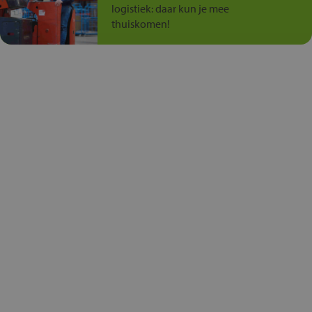
logistiek: daar kun je mee
thuiskomen!