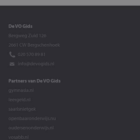
De VO Gids
Bergweg Zuid 126
2661 CW Bergschenhoek
020 570 89 81
info@devogids.nl
Partners van De VO Gids
gymnasia.nl
leergeld.nl
saarisnietgek
openbaaronderwijs.nu
oudersenonderwijs.nl
vosabb.nl