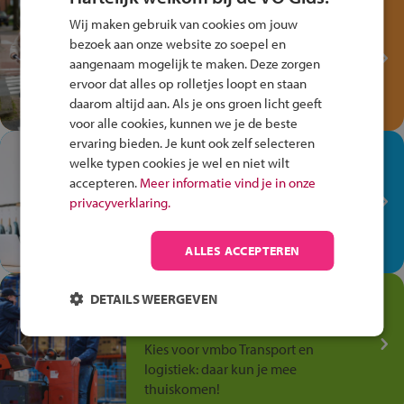
Test je kennis met het
Wij maken gebruik van cookies om jouw
Fiets Veilig
bezoek aan onze website zo soepel en
Verkeersspel!
aangenaam mogelijk te maken. Deze zorgen
ervoor dat alles op rolletjes loopt en staan
Speel het Fiets Veilig Verkeersspel
daarom altijd aan. Als je ons groen licht geeft
en win een Cortina-fiets!
voor alle cookies, kunnen we je de beste
ervaring bieden. Je kunt ook zelf selecteren
In de winkel ben je op je
welke typen cookies je wel en niet wilt
plek!
accepteren.
Meer informatie vind je in onze
privacyverklaring.
Ontdek via het vmbo jouw talent
op de winkelvloer, waar elke dag
anders is!
ALLES ACCEPTEREN
Jouw talent in de
DETAILS WEERGEVEN
Transport en Logistiek
Kies voor vmbo Transport en
logistiek: daar kun je mee
thuiskomen!