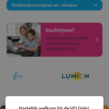
Onderwijsconcepten en -niveaus
Inschrijven?
Alle informatie om je kind
aan te melden bij een
middelbare school.
Hartelijk welkom bij de VO Gids!