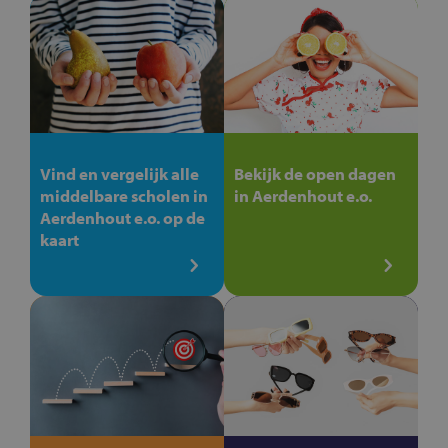
Vind en vergelijk alle
Bekijk de open dagen
middelbare scholen in
in Aerdenhout e.o.
Aerdenhout e.o. op de
kaart