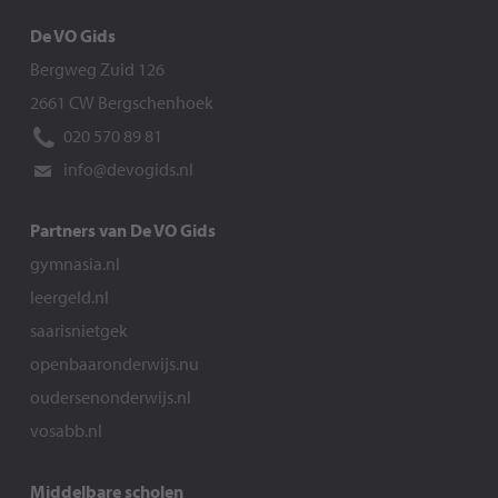
De VO Gids
Bergweg Zuid 126
2661 CW Bergschenhoek
020 570 89 81
info@devogids.nl
Partners van De VO Gids
gymnasia.nl
leergeld.nl
saarisnietgek
openbaaronderwijs.nu
oudersenonderwijs.nl
vosabb.nl
Middelbare scholen