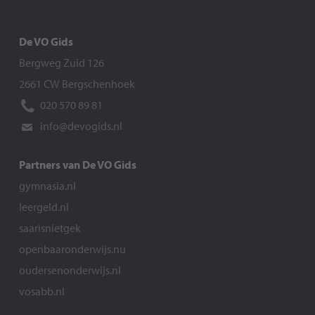
De VO Gids
Bergweg Zuid 126
2661 CW Bergschenhoek
020 570 89 81
info@devogids.nl
Partners van De VO Gids
gymnasia.nl
leergeld.nl
saarisnietgek
openbaaronderwijs.nu
oudersenonderwijs.nl
vosabb.nl