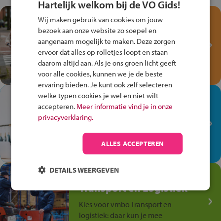
Hartelijk welkom bij de VO Gids!
Test je kennis met het
Wij maken gebruik van cookies om jouw
Fiets Veilig
bezoek aan onze website zo soepel en
Verkeersspel!
aangenaam mogelijk te maken. Deze zorgen
ervoor dat alles op rolletjes loopt en staan
Speel het Fiets Veilig Verkeersspel
daarom altijd aan. Als je ons groen licht geeft
en win een Cortina-fiets!
voor alle cookies, kunnen we je de beste
ervaring bieden. Je kunt ook zelf selecteren
welke typen cookies je wel en niet wilt
In de winkel ben je op je
accepteren.
Meer informatie vind je in onze
plek!
privacyverklaring.
Ontdek via het vmbo jouw talent
op de winkelvloer, waar elke dag
ALLES ACCEPTEREN
anders is!
DETAILS WEERGEVEN
Jouw talent in de
Transport en Logistiek
Kies voor vmbo Transport en
logistiek: daar kun je mee