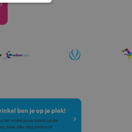
winkel ben je op je plek!
a het vmbo jouw talent op de
er, waar elke dag anders is!