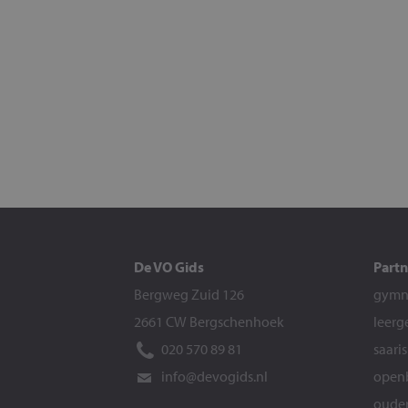
De VO Gids
Partn
Bergweg Zuid 126
gymna
2661 CW Bergschenhoek
leerg
020 570 89 81
saari
info@devogids.nl
openb
ouder