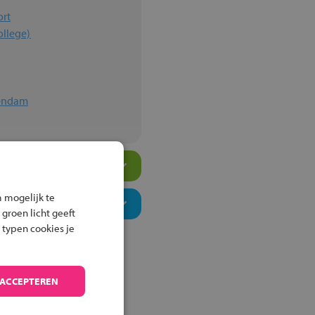
ort
ollege)
lendam
 mogelijk te
 groen licht geeft
 typen cookies je
 ACCEPTEREN