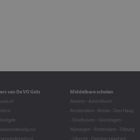
ers van De VO Gids
Middelbare scholen
sia.nl
Almere
-
Amersfoort
-
eld.nl
Amsterdam
-
Breda
-
Den Haag
snietgek
-
Eindhoven
-
Groningen
-
aaronderwijs.nu
Nijmegen
-
Rotterdam
-
Tilburg
senonderwijs.nl
-
Utrecht
-
Overige plaatsen