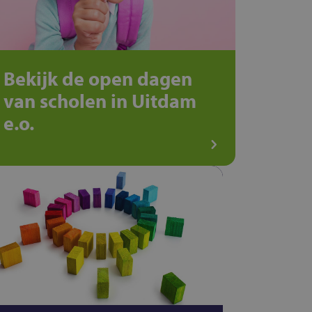
Bekijk de open dagen
van scholen in Uitdam
e.o.