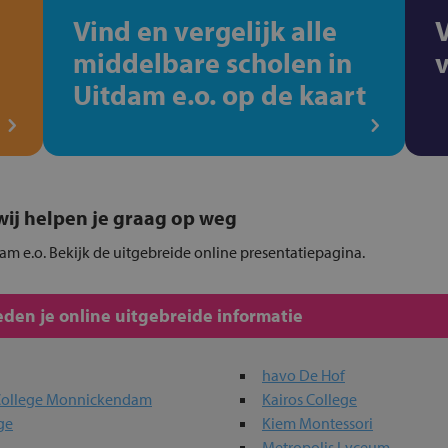
Vind en vergelijk alle
middelbare scholen in
Uitdam e.o. op de kaart
, wij helpen je graag op weg
dam e.o. Bekijk de uitgebreide online presentatiepagina.
den je online uitgebreide informatie
havo De Hof
 College Monnickendam
Kairos College
ge
Kiem Montessori
Metropolis Lyceum