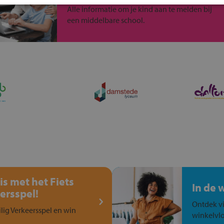
Alle informatie om je kind aan te melden bij
een middelbare school.
is met het Fiets
In de 
ersspel!
Ontdek vi
ilig Verkeersspel en win
winkelvlo