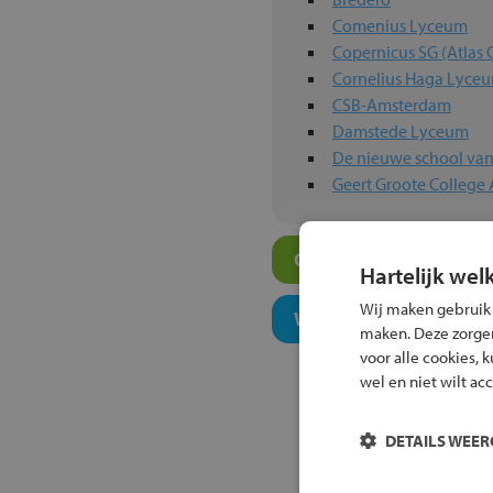
Comenius Lyceum
Copernicus SG (Atlas 
Cornelius Haga Lyce
CSB-Amsterdam
Damstede Lyceum
De nieuwe school va
Geert Groote College
Overige havo-scholen 
Hartelijk wel
Wij maken gebruik
Welk onderwijsconcept
maken. Deze zorgen 
voor alle cookies, 
wel en niet wilt ac
DETAILS WEE