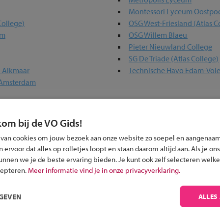
Montessori Lyceum Oostpo
College)
OSG West-Friesland (Atlas C
um
OSG Willem Blaeu
Pieter Nieuwland College
SG De Triade (Atlas College)
n Alkmaar
Technische Havo Edam-Vo
 Amsterdam
in jouw regio
kom bij de VO Gids!
 van cookies om jouw bezoek aan onze website zo soepel en aangenaam
 past bij jou?
ervoor dat alles op rolletjes loopt en staan daarom altijd aan. Als je ons
kunnen we je de beste ervaring bieden. Je kunt ook zelf selecteren welke
cepteren.
Meer informatie vind je in onze privacyverklaring.
RGEVEN
ALLES
Inschrijven?