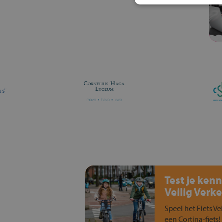
Test je kenn
Veilig Verke
Speel het Fiets Ve
een Cortina-fiets!