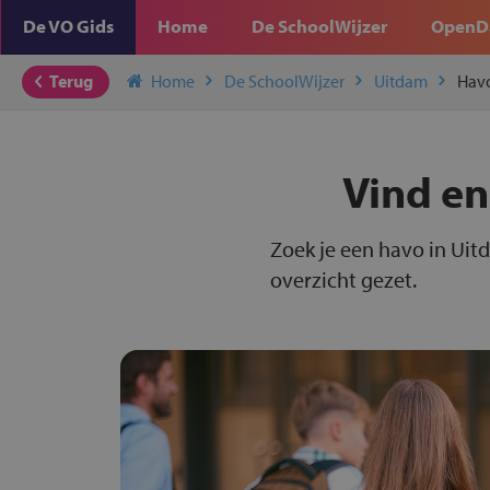
De VO Gids
Home
De SchoolWijzer
OpenD
Terug
Home
De SchoolWijzer
Uitdam
Hav
Vind en
Zoek je een havo in Uit
overzicht gezet.