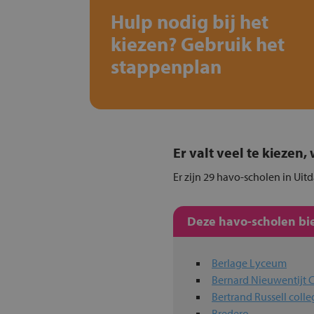
Hulp nodig bij het
kiezen? Gebruik het
stappenplan
Er valt veel te kiezen
Er zijn 29 havo-scholen in Uit
Deze havo-scholen bie
Berlage Lyceum
Bernard Nieuwentijt
Bertrand Russell colle
Bredero