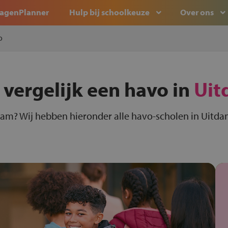
agenPlanner
Hulp bij schoolkeuze
Over ons
o
 vergelijk een havo in
Uit
dam? Wij hebben hieronder alle havo-scholen in Uitdam