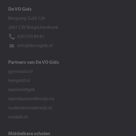
De VO Gids
Bergweg Zuid 126
2661 CW Bergschenhoek
020 570 89 81
info@devogids.nl
Partners van De VO Gids
gymnasia.nl
leergeld.nl
saarisnietgek
openbaaronderwijs.nu
oudersenonderwijs.nl
vosabb.nl
Middelbare scholen