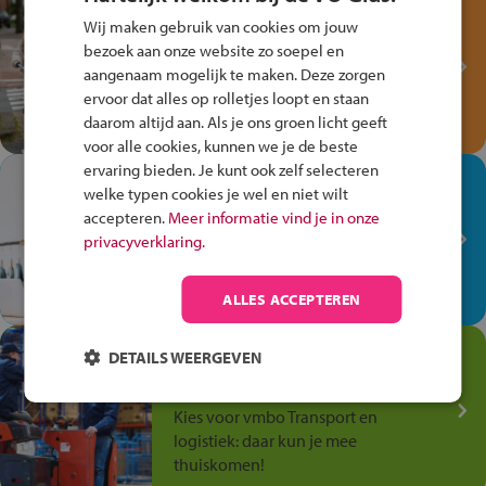
Test je kennis met het
Wij maken gebruik van cookies om jouw
Fiets Veilig
bezoek aan onze website zo soepel en
Verkeersspel!
aangenaam mogelijk te maken. Deze zorgen
Speel het Fiets Veilig Verkeersspel
ervoor dat alles op rolletjes loopt en staan
en win een Cortina-fiets!
daarom altijd aan. Als je ons groen licht geeft
voor alle cookies, kunnen we je de beste
ervaring bieden. Je kunt ook zelf selecteren
In de winkel ben je op je
welke typen cookies je wel en niet wilt
plek!
accepteren.
Meer informatie vind je in onze
privacyverklaring.
Ontdek via het vmbo jouw talent
op de winkelvloer, waar elke dag
anders is!
ALLES ACCEPTEREN
Jouw talent in de
DETAILS WEERGEVEN
Transport en Logistiek
Kies voor vmbo Transport en
logistiek: daar kun je mee
thuiskomen!