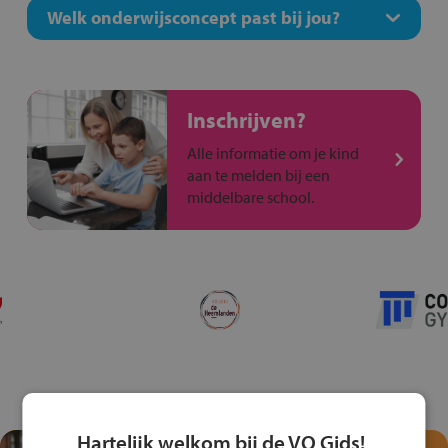
Welk onderwijsconcept past bij jou?
Inschrijven?
Alle informatie om je kind
aan te melden bij een
middelbare school.
Hartelijk welkom bij de VO Gids!