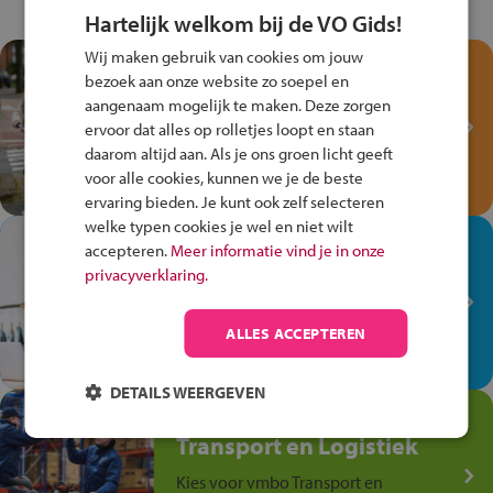
Hartelijk welkom bij de VO Gids!
Wij maken gebruik van cookies om jouw
Test je kennis met het
bezoek aan onze website zo soepel en
Fiets Veilig
aangenaam mogelijk te maken. Deze zorgen
Verkeersspel!
ervoor dat alles op rolletjes loopt en staan
daarom altijd aan. Als je ons groen licht geeft
Speel het Fiets Veilig Verkeersspel
voor alle cookies, kunnen we je de beste
en win een Cortina-fiets!
ervaring bieden. Je kunt ook zelf selecteren
welke typen cookies je wel en niet wilt
In de winkel ben je op je
accepteren.
Meer informatie vind je in onze
plek!
privacyverklaring.
Ontdek via het vmbo jouw talent
op de winkelvloer, waar elke dag
ALLES ACCEPTEREN
anders is!
DETAILS WEERGEVEN
Jouw talent in de
Transport en Logistiek
Kies voor vmbo Transport en