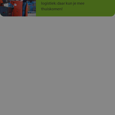
logistiek: daar kun je mee
thuiskomen!