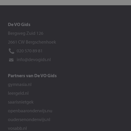
De VO Gids
Bergweg Zuid 126
2661 CW Bergschenhoek
020 570 89 81
info@devogids.nl
Partners van De VO Gids
gymnasia.nl
leergeld.nl
saarisnietgek
openbaaronderwijs.nu
oudersenonderwijs.nl
vosabb.nl