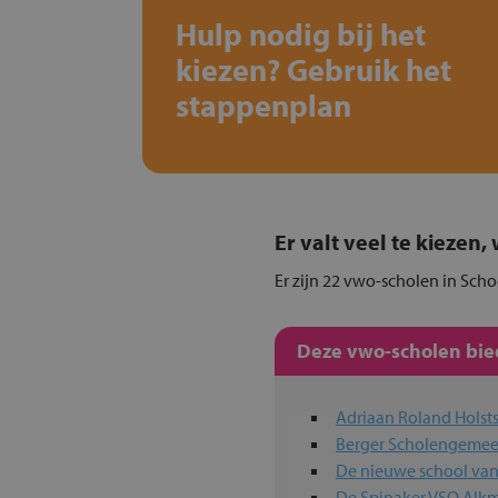
Hulp nodig bij het
kiezen? Gebruik het
stappenplan
Er valt veel te kiezen
Er zijn 22 vwo-scholen in Scho
Deze vwo-scholen bied
Adriaan Roland Holst
Berger Scholengeme
De nieuwe school va
De Spinaker VSO Alk