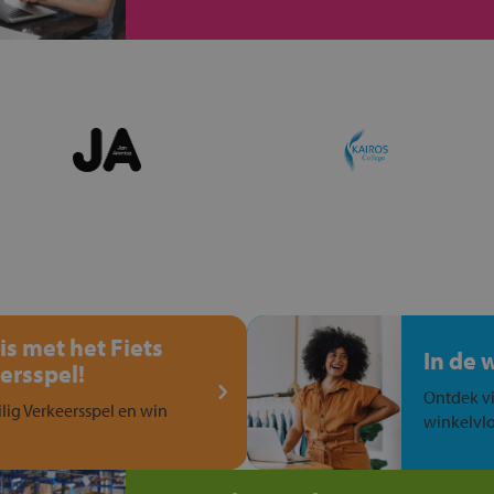
is met het Fiets
In de 
ersspel!
Ontdek vi
ilig Verkeersspel en win
winkelvlo