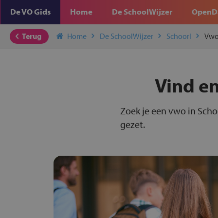
De VO Gids
Home
De SchoolWijzer
OpenD
Terug
Home
De SchoolWijzer
Schoorl
Vw
Vind en
Zoek je een vwo in Scho
gezet.