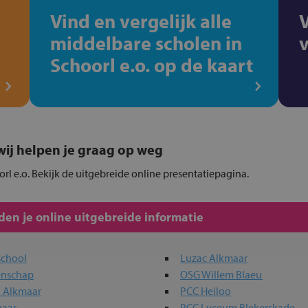
Vind en vergelijk alle
middelbare scholen in
Schoorl e.o. op de kaart
, wij helpen je graag op weg
orl e.o. Bekijk de uitgebreide online presentatiepagina.
en je online uitgebreide informatie
school
Luzac Alkmaar
enschap
OSG Willem Blaeu
n Alkmaar
PCC Heiloo
maar
PCC Lyceum Blekerskade