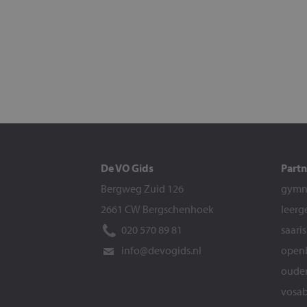
De VO Gids
Partn
Bergweg Zuid 126
gymna
2661 CW Bergschenhoek
leerg
020 570 89 81
saari
info@devogids.nl
openb
ouder
vosab