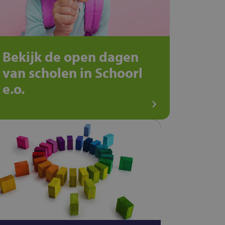
Bekijk de open dagen
van scholen in Schoorl
e.o.