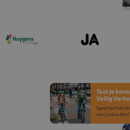
Test je kenn
Veilig Verke
Speel het Fiets Ve
een Cortina-fiets!