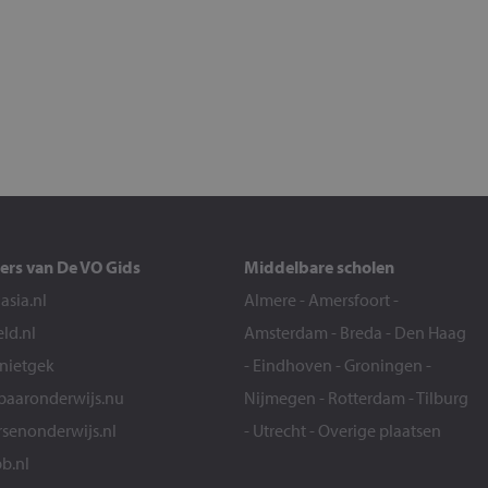
ers van De VO Gids
Middelbare scholen
sia.nl
Almere
-
Amersfoort
-
eld.nl
Amsterdam
-
Breda
-
Den Haag
snietgek
-
Eindhoven
-
Groningen
-
aaronderwijs.nu
Nijmegen
-
Rotterdam
-
Tilburg
senonderwijs.nl
-
Utrecht
-
Overige plaatsen
b.nl