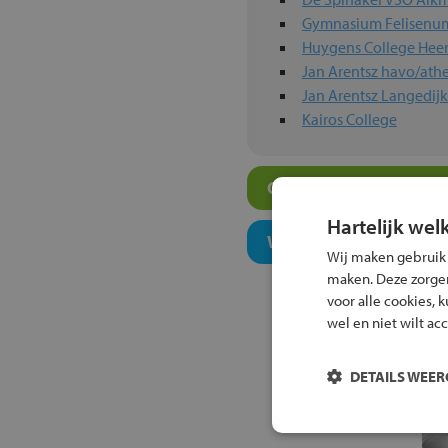
Gymnasium Felisenu
Huygens College Hee
Jan Arentsz havo/at
Jan Arentsz Langedijk
Kairos College
Overige vwo-scholen i
Hartelijk wel
Welk onderwijsconcept
Wij maken gebruik
maken. Deze zorgen 
voor alle cookies, 
wel en niet wilt ac
DETAILS WEE