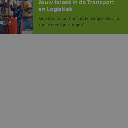
Jouw talent in de Transport
en Logistiek
Kies voor vmbo Transport en logistiek: daar
kun je mee thuiskomen!