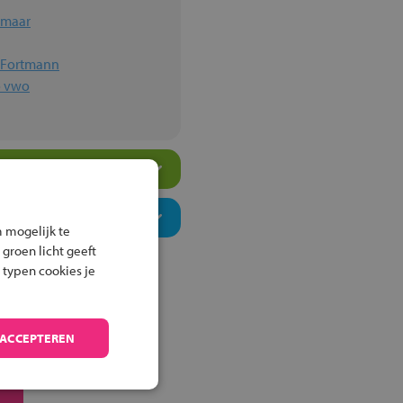
kmaar
n Fortmann
o vwo
 mogelijk te
 groen licht geeft
 typen cookies je
 ACCEPTEREN