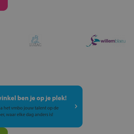
winkel ben je op je plek!
a het vmbo jouw talent op de
er, waar elke dag anders is!