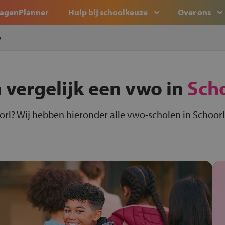
agenPlanner
Hulp bij schoolkeuze
Over ons
o
 vergelijk een vwo in
Sch
orl? Wij hebben hieronder alle vwo-scholen in Schoorl 