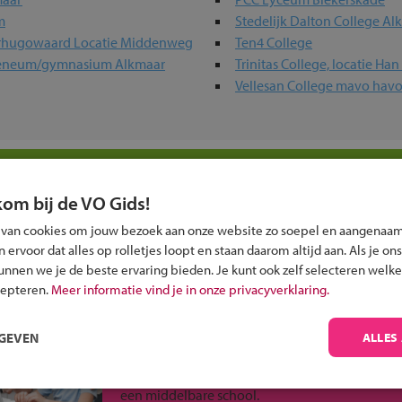
m
Stedelijk Dalton College Al
rhugowaard Locatie Middenweg
Ten4 College
heneum/gymnasium Alkmaar
Trinitas College, locatie Ha
Vellesan College mavo hav
n jouw regio
kom bij de VO Gids!
 past bij jou?
 van cookies om jouw bezoek aan onze website zo soepel en aangenaam
ervoor dat alles op rolletjes loopt en staan daarom altijd aan. Als je ons
kunnen we je de beste ervaring bieden. Je kunt ook zelf selecteren welke
cepteren.
Meer informatie vind je in onze privacyverklaring.
RGEVEN
ALLES
Inschrijven?
Alle informatie om je kind aan te melden bij
een middelbare school.