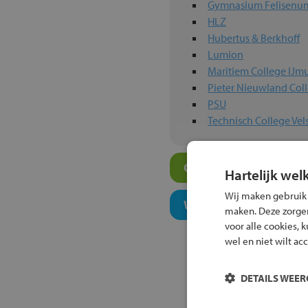
Gymnasium Felisenu
HLZ
Hubertus & Berkhoff
Lumion
Maritiem College IJm
Pieter Nieuwland Col
PSU
Technisch College Vel
Overige algemeen ond
Hartelijk wel
Wij maken gebruik
Welk niveau past bij j
maken. Deze zorgen 
voor alle cookies, 
wel en niet wilt ac
DETAILS WEE