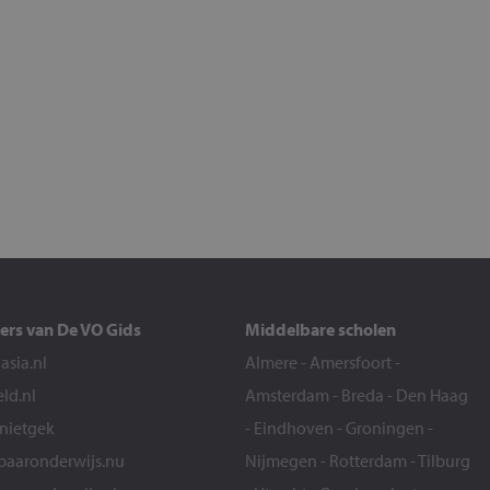
ers van De VO Gids
Middelbare scholen
sia.nl
Almere
-
Amersfoort
-
eld.nl
Amsterdam
-
Breda
-
Den Haag
snietgek
-
Eindhoven
-
Groningen
-
aaronderwijs.nu
Nijmegen
-
Rotterdam
-
Tilburg