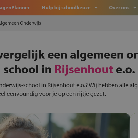
agenPlanner
Hulp bij schoolkeuze
Over ons
Algemeen Onderwijs
vergelijk een algemeen o
school in
Rijsenhout
e.o.
nderwijs-school in Rijsenhout e.o.? Wij hebben alle a
el eenvoundig voor je op een rijtje gezet.