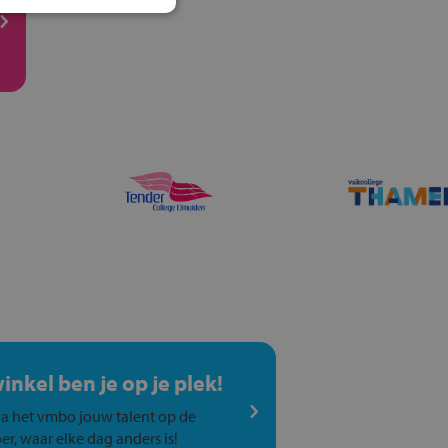
winkel ben je op je plek!
a het vmbo jouw talent op de
er, waar elke dag anders is!