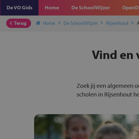
De VO Gids
Home
De SchoolWijzer
OpenD
Terug
Home
De SchoolWijzer
Rijsenhout
Vind en 
Zoek jij een algemeen o
scholen in Rijsenhout he