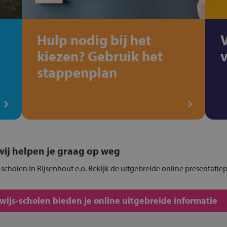
Hulp nodig bij het
kiezen? Gebruik het
stappenplan
, wij helpen je graag op weg
scholen in Rijsenhout e.o. Bekijk de uitgebreide online presentatie
js-scholen bieden je online uitgebreide informatie