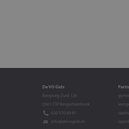
De VO Gids
Partn
Bergweg Zuid 126
gymna
2661 CW Bergschenhoek
leerg
020 570 89 81
saari
info@devogids.nl
openb