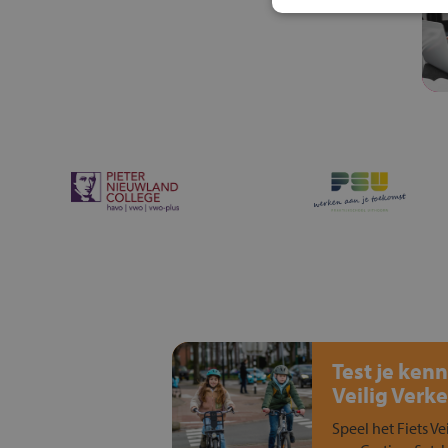
Test je kenn
Veilig Verke
Speel het Fiets Ve