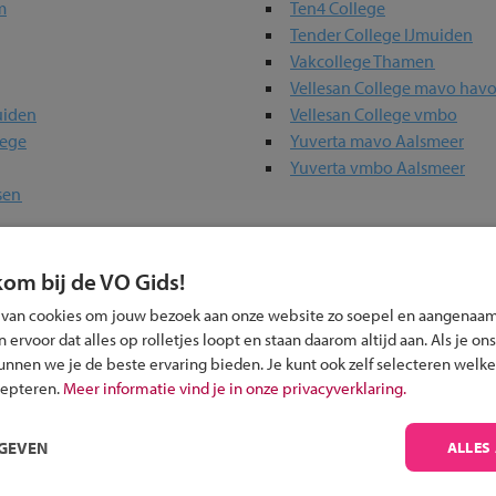
m
Ten4 College
Tender College IJmuiden
Vakcollege Thamen
Vellesan College mavo hav
uiden
Vellesan College vmbo
lege
Yuverta mavo Aalsmeer
Yuverta vmbo Aalsmeer
sen
erwijs-scholen in jouw regio
kom bij de VO Gids!
 van cookies om jouw bezoek aan onze website zo soepel en aangenaam
ou?
ervoor dat alles op rolletjes loopt en staan daarom altijd aan. Als je ons
kunnen we je de beste ervaring bieden. Je kunt ook zelf selecteren welke
cepteren.
Meer informatie vind je in onze privacyverklaring.
RGEVEN
ALLES
Inschrijven?