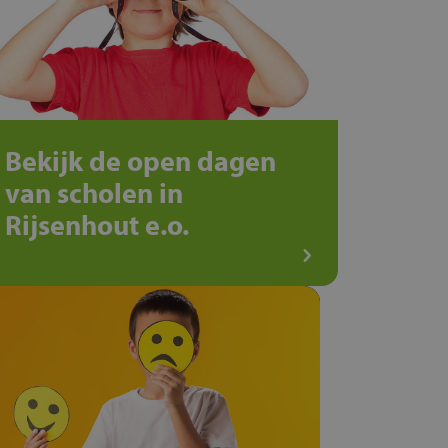
Bekijk de open dagen
van scholen in
Rijsenhout e.o.