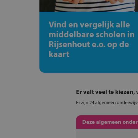
Vind en vergelijk alle
middelbare scholen in
Rijsenhout e.o. op de
kaart
Er valt veel te kiezen
Er zijn 24 algemeen onderwijs-
Deze algemeen onderwi