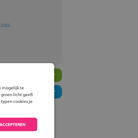
o vwo
 mogelijk te
 groen licht geeft
 typen cookies je
 ACCEPTEREN