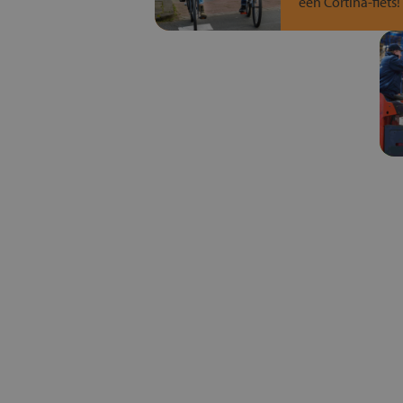
een Cortina-fiets!