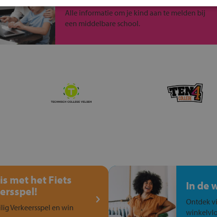
Alle informatie om je kind aan te melden bij
een middelbare school.
is met het Fiets
In de 
ersspel!
Ontdek vi
ilig Verkeersspel en win
winkelvlo