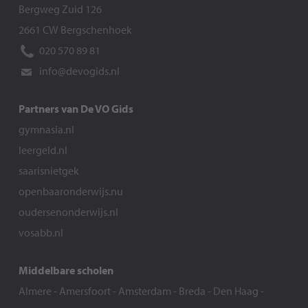
Bergweg Zuid 126
2661 CW Bergschenhoek
020 570 89 81
info@devogids.nl
Partners van De VO Gids
gymnasia.nl
leergeld.nl
saarisnietgek
openbaaronderwijs.nu
oudersenonderwijs.nl
vosabb.nl
Middelbare scholen
Almere
-
Amersfoort
-
Amsterdam
-
Breda
-
Den Haag
-