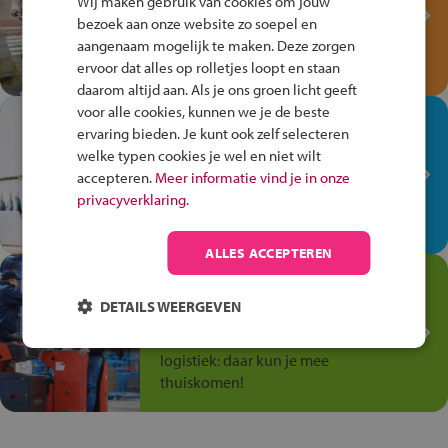
Wij maken gebruik van cookies om jouw
Verkeersspel!
bezoek aan onze website zo soepel en
Speel het Fiets Veilig Verkeersspel
aangenaam mogelijk te maken. Deze zorgen
en win een Cortina-fiets!
ervoor dat alles op rolletjes loopt en staan
daarom altijd aan. Als je ons groen licht geeft
voor alle cookies, kunnen we je de beste
In de winkel ben je op je
ervaring bieden. Je kunt ook zelf selecteren
plek!
welke typen cookies je wel en niet wilt
accepteren.
Meer informatie vind je in onze
Ontdek via het vmbo jouw talent
privacyverklaring.
op de winkelvloer, waar elke dag
anders is!
ALLES ACCEPTEREN
Jouw talent in de
Transport en Logistiek
DETAILS WEERGEVEN
Kies voor vmbo Transport en
logistiek: daar kun je mee
thuiskomen!