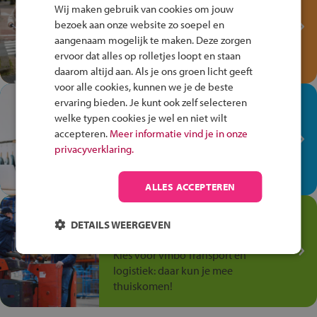
Fiets Veilig
Wij maken gebruik van cookies om jouw
Verkeersspel!
bezoek aan onze website zo soepel en
aangenaam mogelijk te maken. Deze zorgen
Speel het Fiets Veilig Verkeersspel
ervoor dat alles op rolletjes loopt en staan
en win een Cortina-fiets!
daarom altijd aan. Als je ons groen licht geeft
voor alle cookies, kunnen we je de beste
In de winkel ben je op je
ervaring bieden. Je kunt ook zelf selecteren
plek!
welke typen cookies je wel en niet wilt
accepteren.
Meer informatie vind je in onze
Ontdek via het vmbo jouw talent
privacyverklaring.
op de winkelvloer, waar elke dag
anders is!
ALLES ACCEPTEREN
Jouw talent in de
DETAILS WEERGEVEN
Transport en Logistiek
Kies voor vmbo Transport en
logistiek: daar kun je mee
thuiskomen!