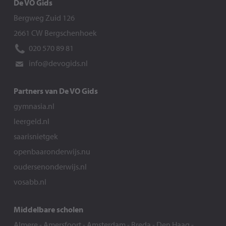
De VO Gids
Bergweg Zuid 126
2661 CW Bergschenhoek
020 570 89 81
info@devogids.nl
Partners van De VO Gids
gymnasia.nl
leergeld.nl
saarisnietgek
openbaaronderwijs.nu
oudersenonderwijs.nl
vosabb.nl
Middelbare scholen
Almere
-
Amersfoort
-
Amsterdam
-
Breda
-
Den Haag
-