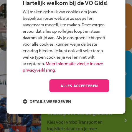
Hartelijk welkom bij de VO Gids!
Test je kennis met het
Wij maken gebruik van cookies om jouw
Fiets Veilig
bezoek aan onze website zo soepel en
Verkeersspel!
aangenaam mogelijk te maken. Deze zorgen
ervoor dat alles op rolletjes loopt en staan
Speel het Fiets Veilig Verkeersspel
daarom altijd aan. Als je ons groen licht geeft
en win een Cortina-fiets!
voor alle cookies, kunnen we je de beste
ervaring bieden. Je kunt ook zelf selecteren
welke typen cookies je wel en niet wilt
In de winkel ben je op je
accepteren.
Meer informatie vind je in onze
plek!
privacyverklaring.
Ontdek via het vmbo jouw talent
op de winkelvloer, waar elke dag
ALLES ACCEPTEREN
anders is!
DETAILS WEERGEVEN
Jouw talent in de
Transport en Logistiek
Kies voor vmbo Transport en
logistiek: daar kun je mee