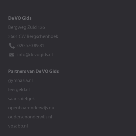
De VO Gids
Bergweg Zuid 126
2661 CW Bergschenhoek
020 570 89 81
info@devogids.nl
Partners van De VO Gids
gymnasia.nl
leergeld.nl
saarisnietgek
openbaaronderwijs.nu
oudersenonderwijs.nl
vosabb.nl