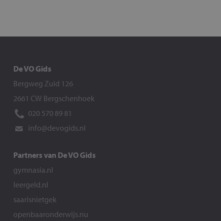
De VO Gids
Bergweg Zuid 126
2661 CW Bergschenhoek
020 570 89 81
info@devogids.nl
Partners van De VO Gids
gymnasia.nl
leergeld.nl
saarisnietgek
openbaaronderwijs.nu