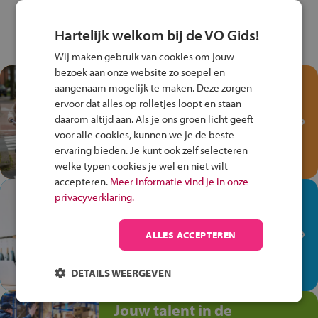
Hartelijk welkom bij de VO Gids!
Wij maken gebruik van cookies om jouw
bezoek aan onze website zo soepel en
Test je kennis met het
aangenaam mogelijk te maken. Deze zorgen
Fiets Veilig
ervoor dat alles op rolletjes loopt en staan
Verkeersspel!
daarom altijd aan. Als je ons groen licht geeft
voor alle cookies, kunnen we je de beste
Speel het Fiets Veilig Verkeersspel
ervaring bieden. Je kunt ook zelf selecteren
en win een Cortina-fiets!
welke typen cookies je wel en niet wilt
accepteren.
Meer informatie vind je in onze
In de winkel ben je op je
privacyverklaring.
plek!
ALLES ACCEPTEREN
Ontdek via het vmbo jouw talent
op de winkelvloer, waar elke dag
anders is!
DETAILS WEERGEVEN
Jouw talent in de