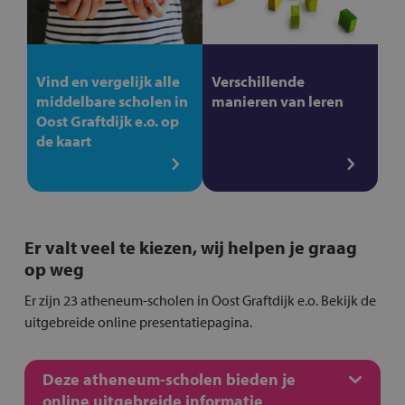
Vind en vergelijk alle
Verschillende
middelbare scholen in
manieren van leren
Oost Graftdijk e.o. op
de kaart
Er valt veel te kiezen, wij helpen je graag
op weg
Er zijn 23 atheneum-scholen in Oost Graftdijk e.o. Bekijk de
uitgebreide online presentatiepagina.
Deze atheneum-scholen bieden je
online uitgebreide informatie