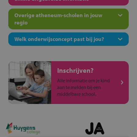
Overige atheneum-scholen in jouw
regio
Welk onderwijsconcept past bij jou?
Inschrijven?
Alle informatie om je kind
aan te melden bij een
middelbare school.