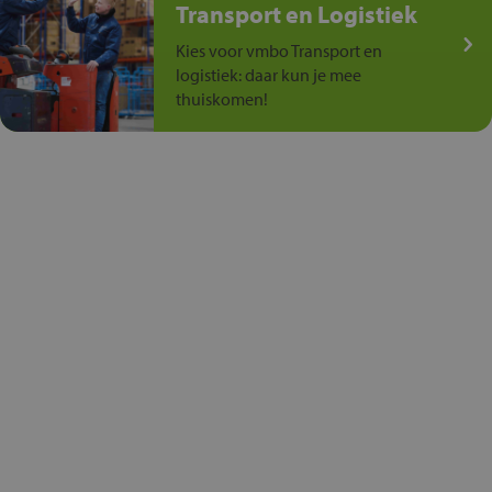
Transport en Logistiek
Kies voor vmbo Transport en
logistiek: daar kun je mee
thuiskomen!