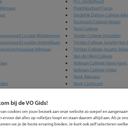
ge
PCC Oosterhout
 Alkmaar
Praktijkschool Focus
aar
Stedelijk Dalton College Al
Technisch College Velsen
m
Ten4 College
rhugowaard Locatie Middenweg
Tender College IJmuiden
hugowaard Locatie Umbriëllaan
Trinitas College, locatie Ha
heneum/gymnasium Alkmaar
Trinitas College, locatie Joh
Van der Meij College
maar
Vellesan College mavo havo
Vellesan College vmbo
Vonk Alkmaar
iden
Vonk Castricum
m
Vonk Heerhugowaard
Vonk Purmerend
kom bij de VO Gids!
Vonk Schagen
 van cookies om jouw bezoek aan onze website zo soepel en aangenaam
ervoor dat alles op rolletjes loopt en staan daarom altijd aan. Als je ons
kunnen we je de beste ervaring bieden. Je kunt ook zelf selecteren welke