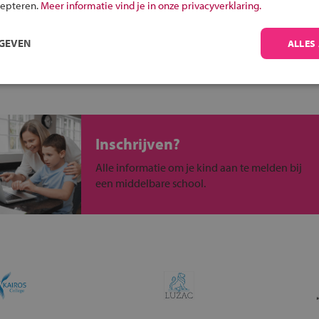
uw regio
cepteren.
Meer informatie vind je in onze privacyverklaring.
n -niveaus
RGEVEN
ALLES
Inschrijven?
Alle informatie om je kind aan te melden bij
een middelbare school.