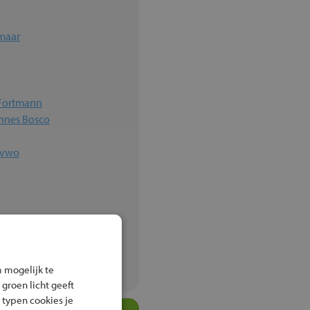
kmaar
n Fortmann
annes Bosco
 vwo
 mogelijk te
 groen licht geeft
 typen cookies je