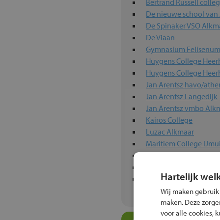
Bertrand Russell colle
De nieuwe school van
De Spinaker VSO Alkm
De Viaan
Gymnasium Felisenu
Huygens College Hee
Huygens College Heer
Jan Arentsz havo/at
Jan Arentsz Langedijk
Jan Arentsz vmbo Alk
Kairos College
Luzac Alkmaar
Maritiem College IJmu
Murmellius Gymnasiu
OSG Willem Blaeu
Hartelijk wel
PCC Heiloo
Wij maken gebruik
maken. Deze zorgen 
voor alle cookies, 