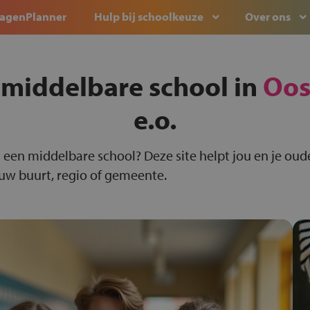
agenPlanner
Hulp bij schoolkeuze
Over ons
 middelbare school in
Oos
e.o.
 een middelbare school? Deze site helpt jou en je oude
ouw buurt, regio of gemeente.