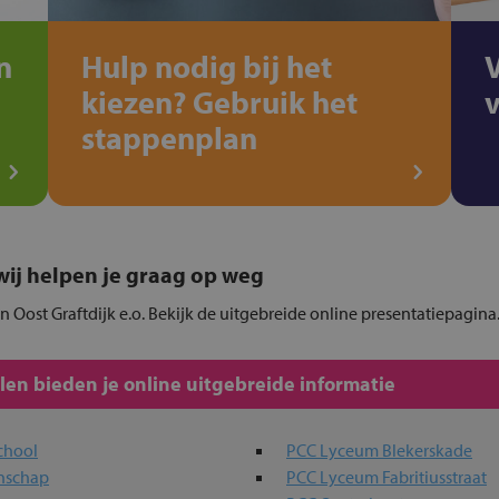
n
Hulp nodig bij het
kiezen? Gebruik het
stappenplan
, wij helpen je graag op weg
in Oost Graftdijk e.o. Bekijk de uitgebreide online presentatiepagina
en bieden je online uitgebreide informatie
chool
PCC Lyceum Blekerskade
nschap
PCC Lyceum Fabritiusstraat