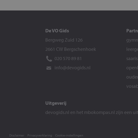
De VO Gids
Partn
Bergweg Zuid 126
gymna
2661 CW Bergschenhoek
leerg
020 570 89 81
saari
info@devogids.nl
openb
ouder
vosab
Uitgeverij
devogids.nl
en het
mbokompas.nl
zijn een u
Disclaimer
Privacyverklaring
Cookie-instellingen