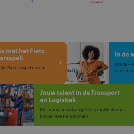
is met het Fiets
In de 
ersspel!
Ontdek vi
ilig Verkeersspel en win
winkelvlo
Jouw talent in de Transport
en Logistiek
Kies voor vmbo Transport en logistiek: daar
kun je mee thuiskomen!