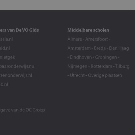
ers van De VO Gids
Middelbare scholen
sia.nl
Almere
-
Amersfoort
-
eld.nl
Amsterdam
-
Breda
-
Den Haag
snietgek
-
Eindhoven
-
Groningen
-
aaronderwijs.nu
Nijmegen
-
Rotterdam
-
Tilburg
senonderwijs.nl
-
Utrecht
-
Overige plaatsen
b.nl
itgave van de
OC Groep