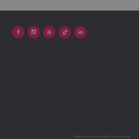
Webrealisatie
Julius Smit
|
Maeve Levie