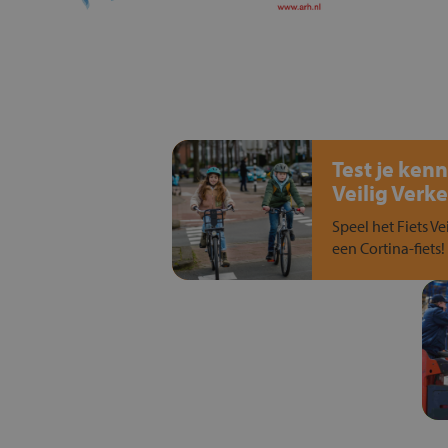
Test je kenn
Veilig Verke
Speel het Fiets Ve
een Cortina-fiets!