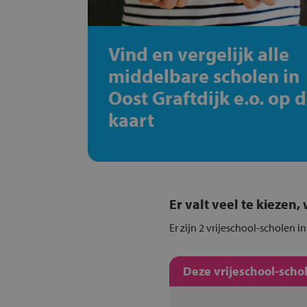
Vind en vergelijk alle
middelbare scholen in
Oost Graftdijk e.o. op 
kaart
Er valt veel te kiezen
Er zijn 2 vrijeschool-scholen i
Deze vrijeschool-scho