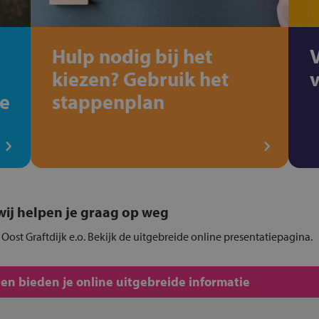
Hulp nodig bij het
kiezen? Gebruik het
de
stappenplan
, wij helpen je graag op weg
n Oost Graftdijk e.o. Bekijk de uitgebreide online presentatiepagina.
len bieden je online uitgebreide informatie