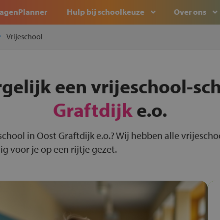
agenPlanner
Hulp bij schoolkeuze
Over ons
Vrijeschool
gelijk een vrijeschool-sc
Graftdijk
e.o.
-school in Oost Graftdijk e.o.? Wij hebben alle vrijesch
g voor je op een rijtje gezet.