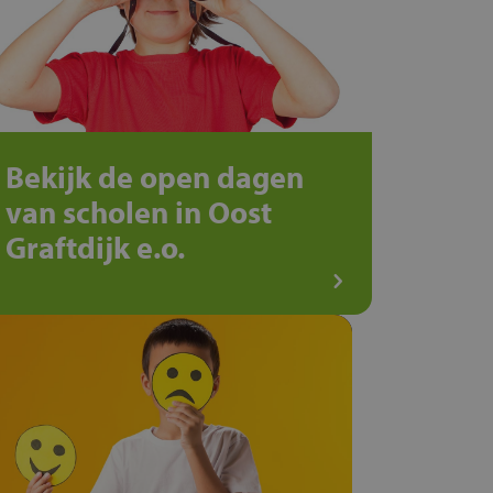
Bekijk de open dagen
van scholen in Oost
Graftdijk e.o.