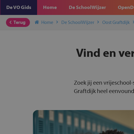
De VO Gids
Home
De SchoolWijzer
OpenD
Terug
Home
De SchoolWijzer
Oost Graftdijk
Vind en ver
Zoek jij een vrijeschool
Graftdijk heel eenvoundi