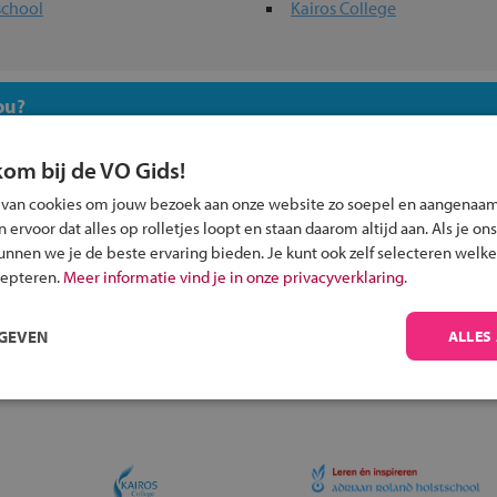
school
Kairos College
ou?
kom bij de VO Gids!
 van cookies om jouw bezoek aan onze website zo soepel en aangenaam
ervoor dat alles op rolletjes loopt en staan daarom altijd aan. Als je ons
kunnen we je de beste ervaring bieden. Je kunt ook zelf selecteren welke
Inschrijven?
cepteren.
Meer informatie vind je in onze privacyverklaring.
Alle informatie om je kind aan te melden bij
een middelbare school.
RGEVEN
ALLES