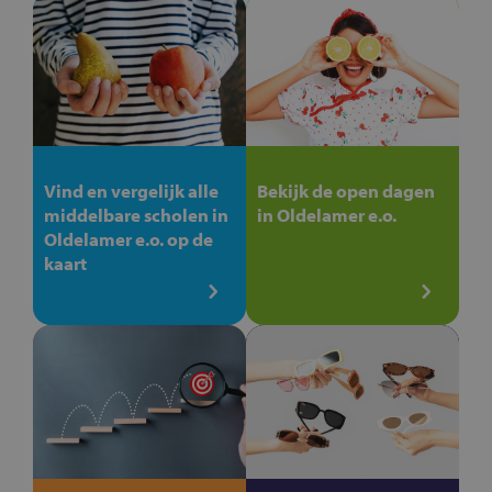
Vind en vergelijk alle
Bekijk de open dagen
middelbare scholen in
in Oldelamer e.o.
Oldelamer e.o. op de
kaart