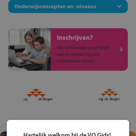
Onderwijsconcepten en -niveaus
Inschrijven?
Alle informatie om je kind
aan te melden bij een
middelbare school.
Hartelijk welkom bij de VO Gids!