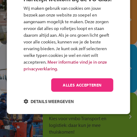
Test je kennis met het
Wij maken gebruik van cookies om jouw
Fiets Veilig
bezoek aan onze website zo soepel en
Verkeersspel!
aangenaam mogelijk te maken. Deze zorgen
ervoor dat alles op rolletjes loopt en staan
Speel het Fiets Veilig Verkeersspel
daarom altijd aan. Als je ons groen licht geeft
en win een Cortina-fiets!
voor alle cookies, kunnen we je de beste
ervaring bieden. Je kunt ook zelf selecteren
In de winkel ben je op je
welke typen cookies je wel en niet wilt
plek!
accepteren.
Meer informatie vind je in onze
privacyverklaring.
Ontdek via het vmbo jouw talent
op de winkelvloer, waar elke dag
anders is!
ALLES ACCEPTEREN
Jouw talent in de
DETAILS WEERGEVEN
Transport en Logistiek
Kies voor vmbo Transport en
logistiek: daar kun je mee
thuiskomen!