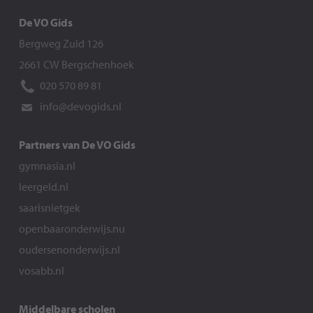
De VO Gids
Bergweg Zuid 126
2661 CW Bergschenhoek
020 570 89 81
info@devogids.nl
Partners van De VO Gids
gymnasia.nl
leergeld.nl
saarisnietgek
openbaaronderwijs.nu
oudersenonderwijs.nl
vosabb.nl
Middelbare scholen