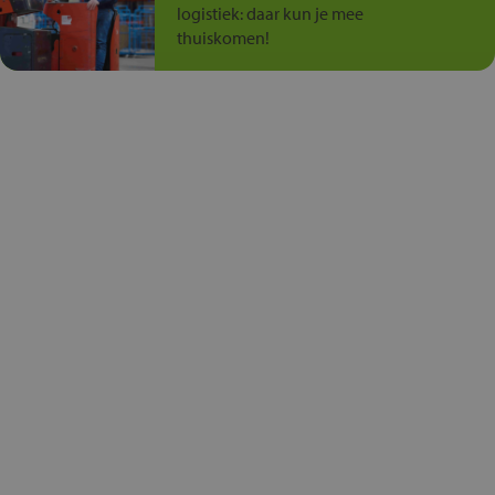
logistiek: daar kun je mee
thuiskomen!