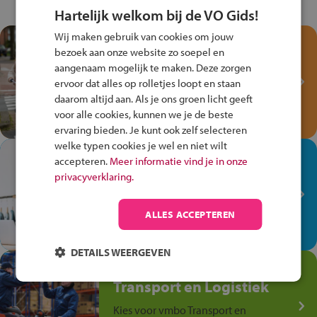
Hartelijk welkom bij de VO Gids!
Wij maken gebruik van cookies om jouw
Test je kennis met het
bezoek aan onze website zo soepel en
Fiets Veilig
aangenaam mogelijk te maken. Deze zorgen
Verkeersspel!
ervoor dat alles op rolletjes loopt en staan
daarom altijd aan. Als je ons groen licht geeft
Speel het Fiets Veilig Verkeersspel
voor alle cookies, kunnen we je de beste
en win een Cortina-fiets!
ervaring bieden. Je kunt ook zelf selecteren
welke typen cookies je wel en niet wilt
In de winkel ben je op je
accepteren.
Meer informatie vind je in onze
plek!
privacyverklaring.
Ontdek via het vmbo jouw talent
op de winkelvloer, waar elke dag
ALLES ACCEPTEREN
anders is!
DETAILS WEERGEVEN
Jouw talent in de
Transport en Logistiek
Kies voor vmbo Transport en