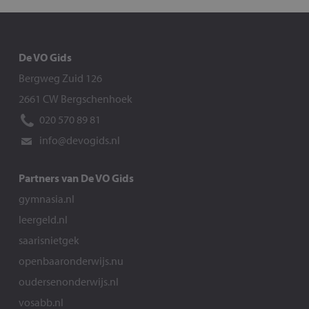
De VO Gids
Bergweg Zuid 126
2661 CW Bergschenhoek
020 570 89 81
info@devogids.nl
Partners van De VO Gids
gymnasia.nl
leergeld.nl
saarisnietgek
openbaaronderwijs.nu
oudersenonderwijs.nl
vosabb.nl