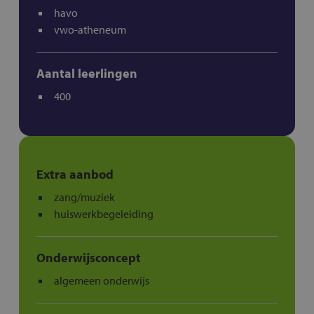
havo
vwo-atheneum
Aantal leerlingen
400
Extra aanbod
zang/muziek
huiswerkbegeleiding
Onderwijsconcept
algemeen onderwijs