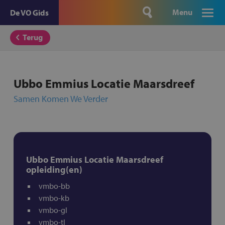
Menu
De VO Gids
Terug
Ubbo Emmius Locatie Maarsdreef
Samen Komen We Verder
Ubbo Emmius Locatie Maarsdreef
opleiding(en)
vmbo-bb
vmbo-kb
vmbo-gl
vmbo-tl