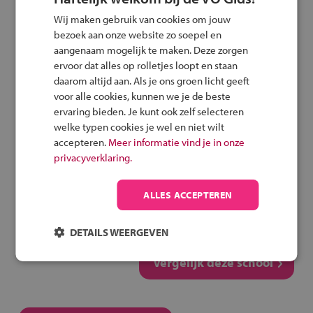
Route met het OV
Wij maken gebruik van cookies om jouw
bezoek aan onze website zo soepel en
aangenaam mogelijk te maken. Deze zorgen
ervoor dat alles op rolletjes loopt en staan
daarom altijd aan. Als je ons groen licht geeft
Speel het veilig fietsen
voor alle cookies, kunnen we je de beste
spel
ervaring bieden. Je kunt ook zelf selecteren
welke typen cookies je wel en niet wilt
accepteren.
Meer informatie vind je in onze
privacyverklaring.
Deel deze pagina
ALLES ACCEPTEREN
DETAILS WEERGEVEN
Vergelijk deze school