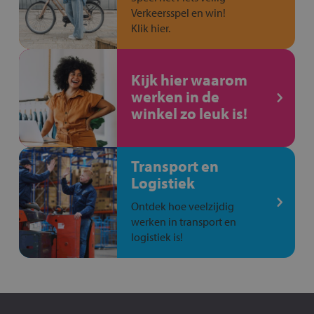
Verkeersspel en win!
Klik hier.
Kijk hier waarom
werken in de
winkel zo leuk is!
Transport en
Logistiek
Ontdek hoe veelzijdig
werken in transport en
logistiek is!