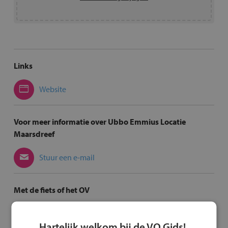
Links
Website
Voor meer informatie over Ubbo Emmius Locatie
Maarsdreef
Stuur een e-mail
Met de fiets of het OV
Route per fiets
Hartelijk welkom bij de VO Gids!