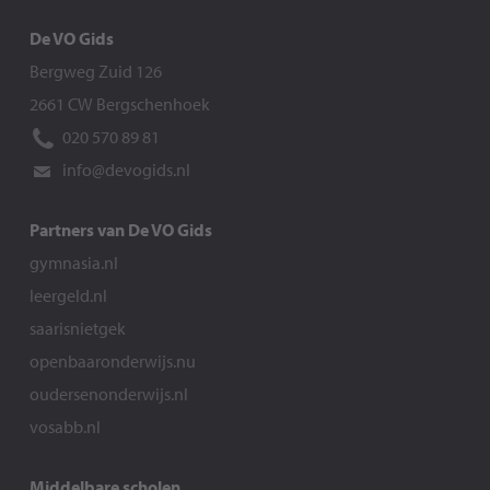
De VO Gids
Bergweg Zuid 126
2661 CW Bergschenhoek
020 570 89 81
info@devogids.nl
Partners van De VO Gids
gymnasia.nl
leergeld.nl
saarisnietgek
openbaaronderwijs.nu
oudersenonderwijs.nl
vosabb.nl
Middelbare scholen