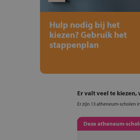
Hulp nodig bij het
kiezen? Gebruik het
stappenplan
Er valt veel te kiezen
Er zijn 13 atheneum-scholen i
Deze atheneum-schole