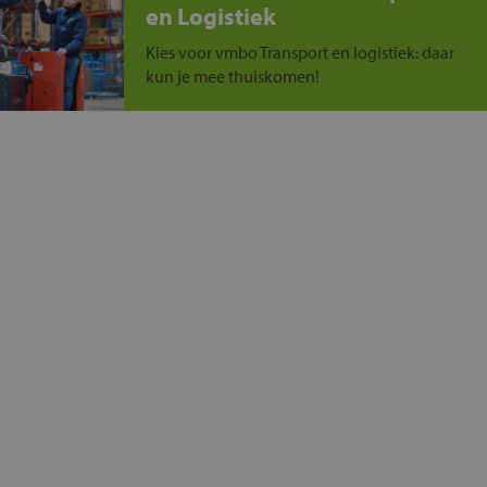
en Logistiek
Kies voor vmbo Transport en logistiek: daar
kun je mee thuiskomen!