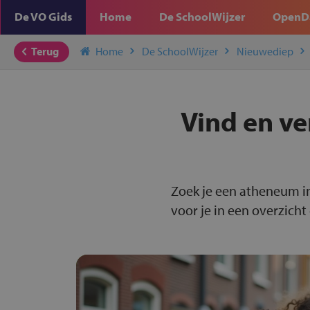
De VO Gids
Home
De SchoolWijzer
OpenD
Terug
Home
De SchoolWijzer
Nieuwediep
Vind en ve
Zoek je een atheneum i
voor je in een overzicht