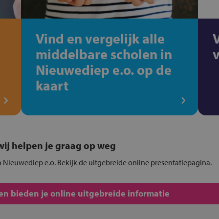
Vind en vergelijk alle
middelbare scholen in
Nieuwediep e.o. op de
kaart
, wij helpen je graag op weg
n Nieuwediep e.o. Bekijk de uitgebreide online presentatiepagina.
n bieden je online uitgebreide informatie