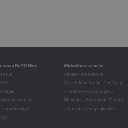
ers van De VO Gids
Middelbare scholen
sia.nl
Almere
-
Amersfoort
-
eld.nl
Amsterdam
-
Breda
-
Den Haag
snietgek
-
Eindhoven
-
Groningen
-
aaronderwijs.nu
Nijmegen
-
Rotterdam
-
Tilburg
senonderwijs.nl
-
Utrecht
-
Overige plaatsen
b.nl