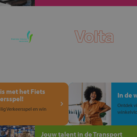
is met het Fiets
In de 
ersspel!
Ontdek vi
ilig Verkeersspel en win
winkelvlo
Jouw talent in de Transport