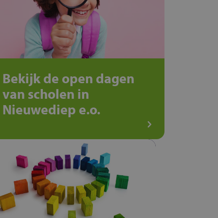
Bekijk de open dagen
van scholen in
Nieuwediep e.o.