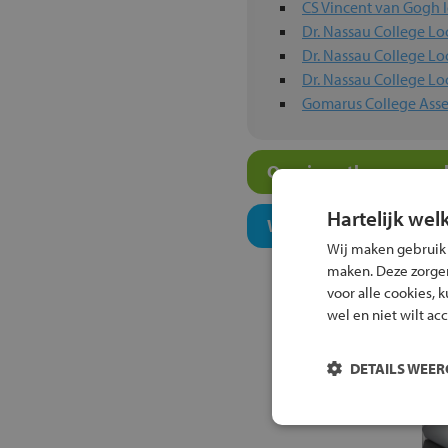
CS Vincent van Gogh l
Dr. Nassau College Lo
Dr. Nassau College Lo
Dr. Nassau College Lo
Gomarus College Ass
Overige atheneum-sch
Hartelijk wel
Welk onderwijsconcept
Wij maken gebruik
maken. Deze zorgen 
voor alle cookies, 
wel en niet wilt ac
DETAILS WEE