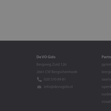
De VO Gids
Partn
Bergweg Zuid 126
gymna
2661 CW Bergschenhoek
leerg
020 570 89 81
saari
info@devogids.nl
openb
ouder
vosab