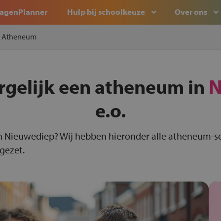
agenPlanner
Hulp bij schoolkeuze
Over ons
Atheneum
rgelijk een atheneum in
N
e.o.
n Nieuwediep? Wij hebben hieronder alle atheneum-s
 gezet.