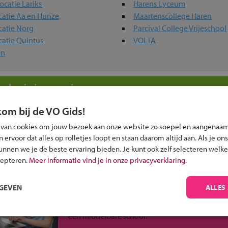
ocatie Lariks
Harens Lyceum
catie Aa en Hunze
Maartenscollege Haren
catie Norg
Parcival College Vrijeschool
catie Quintus
VOLTA
en
olen in jouw regio
kom bij de VO Gids!
 past bij jou?
 van cookies om jouw bezoek aan onze website zo soepel en aangenaam
ervoor dat alles op rolletjes loopt en staan daarom altijd aan. Als je ons
kunnen we je de beste ervaring bieden. Je kunt ook zelf selecteren welke
cepteren.
Meer informatie vind je in onze privacyverklaring.
Inschrijven?
RGEVEN
ALLES
Alle informatie om je kind aan te melden bij
een middelbare school.