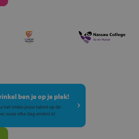
winkel ben je op je plek!
a het vmbo jouw talent op de
er, waar elke dag anders is!