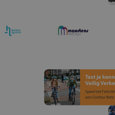
Test je kenn
Veilig Verke
Speel het Fiets Ve
een Cortina-fiets!