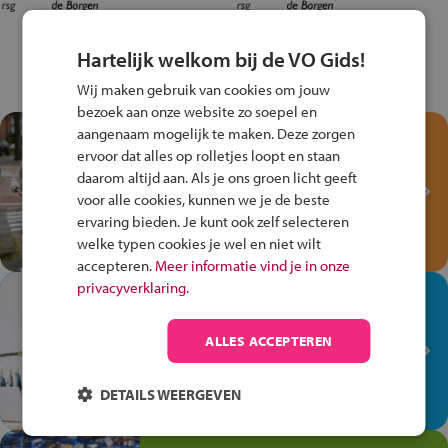
Hartelijk welkom bij de VO Gids!
Wij maken gebruik van cookies om jouw
bezoek aan onze website zo soepel en
aangenaam mogelijk te maken. Deze zorgen
Test je kennis met het
ervoor dat alles op rolletjes loopt en staan
Fiets Veilig
daarom altijd aan. Als je ons groen licht geeft
Verkeersspel!
voor alle cookies, kunnen we je de beste
Speel het Fiets Veilig Verkeersspel
ervaring bieden. Je kunt ook zelf selecteren
en win een Cortina-fiets!
welke typen cookies je wel en niet wilt
accepteren.
Meer informatie vind je in onze
privacyverklaring.
In de winkel ben je op je
plek!
ALLES ACCEPTEREN
Ontdek via het vmbo jouw talent
op de winkelvloer, waar elke dag
DETAILS WEERGEVEN
anders is!