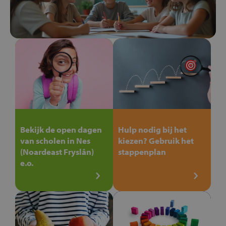
Bekijk de open dagen
Hulp nodig bij het
van scholen in Nes
kiezen? Gebruik het
(Noardeast Fryslân)
stappenplan
e.o.