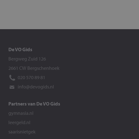
De VO Gids
Bergweg Zuid 126
2661 CW Bergschenhoek
020 570 89 81
info@devogids.nl
Partners van De VO Gids
gymnasia.nl
leergeld.nl
saarisnietgek