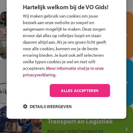
Hartelijk welkom bij de VO Gids!
Wij maken gebruik van cookies om jouw
Test je kennis met het
bezoek aan onze website zo soepel en
Fiets Veilig
aangenaam mogelijk te maken. Deze zorgen
Verkeersspel!
ervoor dat alles op rolletjes loopt en staan
daarom altijd aan. Als je ons groen licht geeft
Speel het Fiets Veilig Verkeersspel
voor alle cookies, kunnen we je de beste
en win een Cortina-fiets!
ervaring bieden. Je kunt ook zelf selecteren
welke typen cookies je wel en niet wilt
In de winkel ben je op je
accepteren.
Meer informatie vind je in onze
plek!
privacyverklaring.
Ontdek via het vmbo jouw talent
op de winkelvloer, waar elke dag
ALLES ACCEPTEREN
anders is!
DETAILS WEERGEVEN
Jouw talent in de
Transport en Logistiek
Kies voor vmbo Transport en