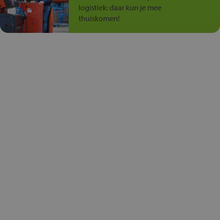
logistiek: daar kun je mee
thuiskomen!