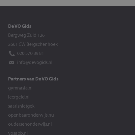
De VO Gids
Bergweg Zuid 126
2661 CW Bergschenhoek
020 570 89 81
info@devogids.nl
Partners van De VO Gids
gymnasia.nl
leergeld.nl
saarisnietgek
openbaaronderwijs.nu
oudersenonderwijs.nl
vosabb.nl