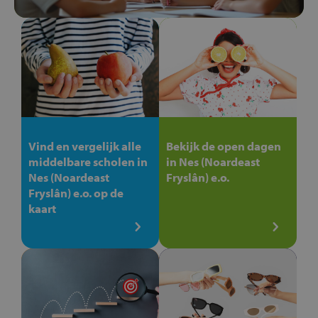
Vind en vergelijk alle
Bekijk de open dagen
middelbare scholen in
in Nes (Noardeast
Nes (Noardeast
Fryslân) e.o.
Fryslân) e.o. op de
kaart