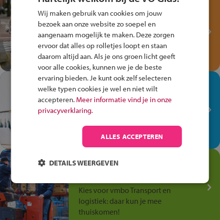
Test je kennis met het
Wij maken gebruik van cookies om jouw
Fiets Veilig
bezoek aan onze website zo soepel en
Verkeersspel!
aangenaam mogelijk te maken. Deze zorgen
ervoor dat alles op rolletjes loopt en staan
Speel het Fiets Veilig Verkeersspel
daarom altijd aan. Als je ons groen licht geeft
en win een Cortina-fiets!
voor alle cookies, kunnen we je de beste
ervaring bieden. Je kunt ook zelf selecteren
In de winkel ben je op je
welke typen cookies je wel en niet wilt
plek!
accepteren.
Meer informatie vind je in onze
privacyverklaring.
Ontdek via het vmbo jouw talent
op de winkelvloer, waar elke dag
anders is!
ALLES ACCEPTEREN
Jouw talent in de
DETAILS WEERGEVEN
Transport en Logistiek
Kies voor vmbo Transport en
logistiek: daar kun je mee
thuiskomen!