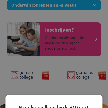
Onderwijsconcepten en -niveaus
Inschrijven?
Alle informatie om je kind
aan te melden bij een
middelbare school.
Hartelijk welkom bij de VO Gids!