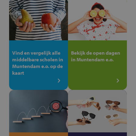
Vind en vergelijk alle
Bekijk de open dagen
middelbare scholen in
in Muntendam e.o.
Muntendam e.o. op de
kaart