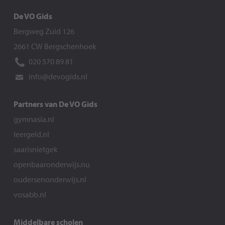
De VO Gids
Bergweg Zuid 126
2661 CW Bergschenhoek
020 570 89 81
info@devogids.nl
Partners van De VO Gids
gymnasia.nl
leergeld.nl
saarisnietgek
openbaaronderwijs.nu
oudersenonderwijs.nl
vosabb.nl
Middelbare scholen