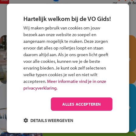
Hartelijk welkom bij de VO Gids!
Wij maken gebruik van cookies om jouw
bezoek aan onze website zo soepel en
aangenaam mogelijk te maken. Deze zorgen
Test je kennis met het
ervoor dat alles op rolletjes loopt en staan
Fiets Veilig
daarom altijd aan. Als je ons groen licht geeft
Verkeersspel!
voor alle cookies, kunnen we je de beste
ervaring bieden. Je kunt ook zelf selecteren
Speel het Fiets Veilig Verkeersspel
welke typen cookies je wel en niet wilt
en win een Cortina-fiets!
accepteren.
Meer informatie vind je in onze
privacyverklaring.
In de winkel ben je op je
plek!
ALLES ACCEPTEREN
Ontdek via het vmbo jouw talent
op de winkelvloer, waar elke dag
DETAILS WEERGEVEN
anders is!