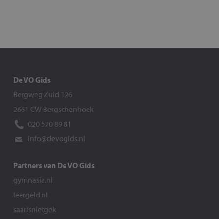
De VO Gids
Bergweg Zuid 126
2661 CW Bergschenhoek
020 570 89 81
info@devogids.nl
Partners van De VO Gids
gymnasia.nl
leergeld.nl
saarisnietgek