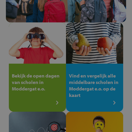
Bekijk de open dagen
Vind en vergelijk alle
van scholen in
middelbare scholen in
Moddergat e.o.
Moddergat e.o. op de
kaart