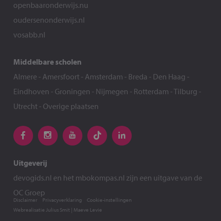
openbaaronderwijs.nu
oudersenonderwijs.nl
vosabb.nl
Middelbare scholen
Almere
-
Amersfoort
-
Amsterdam
-
Breda
-
Den Haag
-
Eindhoven
-
Groningen
-
Nijmegen
-
Rotterdam
-
Tilburg
-
Utrecht
-
Overige plaatsen
Uitgeverij
devogids.nl
en het
mbokompas.nl
zijn een uitgave van de
OC Groep
Disclaimer
Privacyverklaring
Cookie-instellingen
Webrealisatie
Julius Smit
|
Maeve Levie