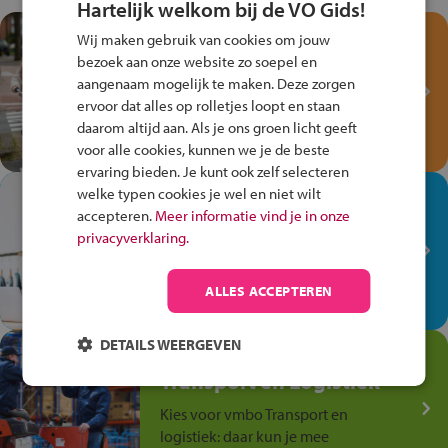
Hartelijk welkom bij de VO Gids!
Test je kennis met het
Wij maken gebruik van cookies om jouw
Fiets Veilig
bezoek aan onze website zo soepel en
Verkeersspel!
aangenaam mogelijk te maken. Deze zorgen
ervoor dat alles op rolletjes loopt en staan
Speel het Fiets Veilig Verkeersspel
daarom altijd aan. Als je ons groen licht geeft
en win een Cortina-fiets!
voor alle cookies, kunnen we je de beste
ervaring bieden. Je kunt ook zelf selecteren
welke typen cookies je wel en niet wilt
In de winkel ben je op je
accepteren.
Meer informatie vind je in onze
plek!
privacyverklaring.
Ontdek via het vmbo jouw talent
op de winkelvloer, waar elke dag
ALLES ACCEPTEREN
anders is!
DETAILS WEERGEVEN
Jouw talent in de
Transport en Logistiek
Kies voor vmbo Transport en
logistiek: daar kun je mee