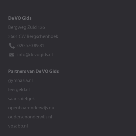
De VO Gids
Bergweg Zuid 126
2661 CW Bergschenhoek
020 570 89 81
info@devogids.nl
Partners van De VO Gids
gymnasia.nl
leergeld.nl
saarisnietgek
openbaaronderwijs.nu
oudersenonderwijs.nl
vosabb.nl