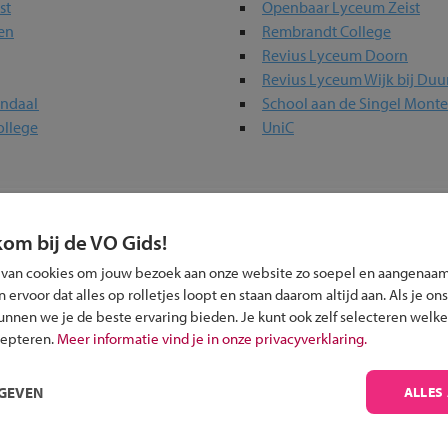
st
Openbaar Lyceum Zeist
en
Rembrandt College
Revius Lyceum Doorn
Revius Lyceum Wijk bij Duu
endaal
School aan de Singel Monte
ollege
UniC
in jouw regio
kom bij de VO Gids!
 past bij jou?
 van cookies om jouw bezoek aan onze website zo soepel en aangenaam
ervoor dat alles op rolletjes loopt en staan daarom altijd aan. Als je ons
kunnen we je de beste ervaring bieden. Je kunt ook zelf selecteren welke
cepteren.
Meer informatie vind je in onze privacyverklaring.
RGEVEN
ALLES
Inschrijven?