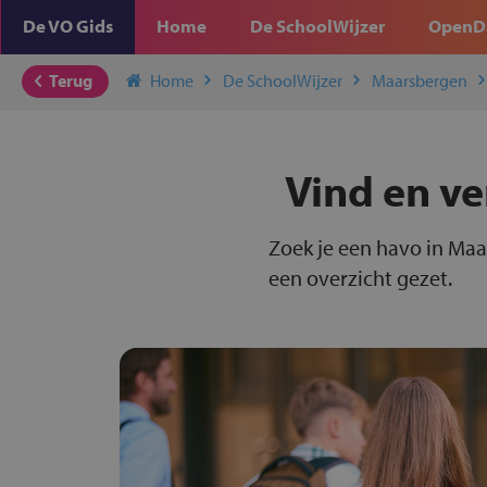
De VO Gids
Home
De SchoolWijzer
OpenD
Terug
Home
De SchoolWijzer
Maarsbergen
Vind en ve
Zoek je een havo in Maa
een overzicht gezet.