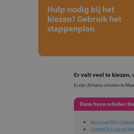
Hulp nodig bij het
kiezen? Gebruik het
stappenplan
Er valt veel te kiezen
Er zijn 20 havo-scholen in Maa
Deze havo-scholen bie
Anna van Rijn Colleg
Christelijk Lyceum V