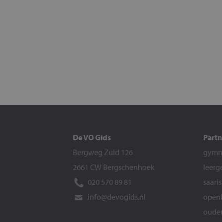
De VO Gids
Partn
Bergweg Zuid 126
gymna
2661 CW Bergschenhoek
leerg
020 570 89 81
saari
info@devogids.nl
openb
ouder