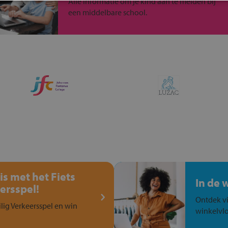
Alle informatie om je kind aan te melden bij
een middelbare school.
is met het Fiets
In de 
ersspel!
Ontdek vi
ilig Verkeersspel en win
winkelvlo