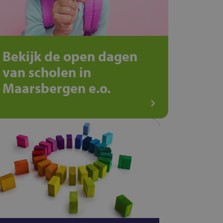
Bekijk de open dagen
van scholen in
Maarsbergen e.o.