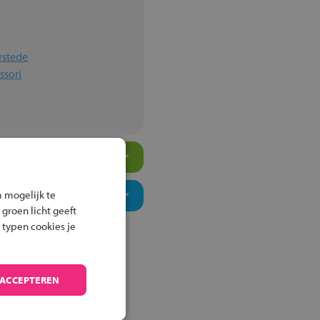
rstede
ssori
 mogelijk te
 groen licht geeft
 typen cookies je
 ACCEPTEREN