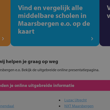
Vind en vergelijk alle
middelbare scholen in
Maarsbergen e.o. op de
kaart
, wij helpen je graag op weg
rsbergen e.o. Bekijk de uitgebreide online presentatiepagina.
den je online uitgebreide informatie
e
Luzac Utrecht
eenendaal
NXT Maarsbergen