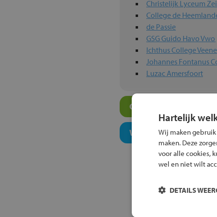
Christelijk Lyceum Zei
College de Heemland
de Passie
GSG Guido Havo Vwo
Ichthus College Veen
Johannes Fontanus C
Luzac Amersfoort
Overige havo-scholen 
Hartelijk wel
Welk onderwijsconcept
Wij maken gebruik
maken. Deze zorgen 
voor alle cookies, 
wel en niet wilt ac
DETAILS WEE