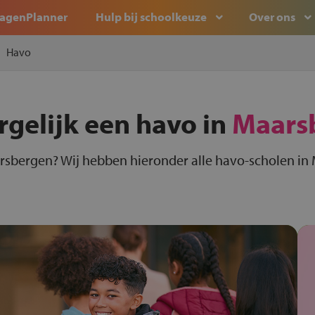
agenPlanner
Hulp bij schoolkeuze
Over ons
Havo
rgelijk een havo in
Maars
rsbergen? Wij hebben hieronder alle havo-scholen in 