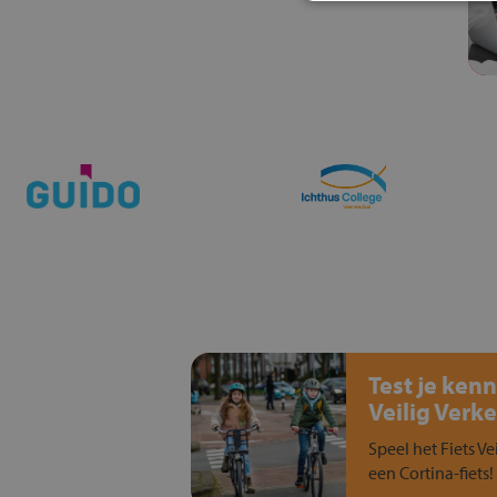
Test je kenn
Veilig Verke
Speel het Fiets Ve
een Cortina-fiets!