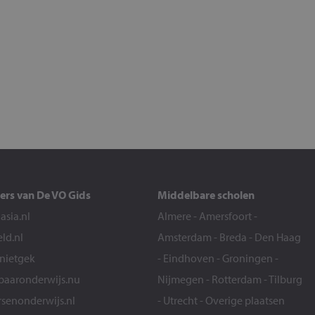
ers van De VO Gids
Middelbare scholen
sia.nl
Almere
-
Amersfoort
-
eld.nl
Amsterdam
-
Breda
-
Den Haag
snietgek
-
Eindhoven
-
Groningen
-
aaronderwijs.nu
Nijmegen
-
Rotterdam
-
Tilburg
senonderwijs.nl
-
Utrecht
-
Overige plaatsen