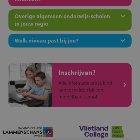
Overige algemeen onderwijs-scholen
in jouw regio
Welk niveau past bij jou?
Inschrijven?
Alle informatie om je kind
aan te melden bij een
middelbare school.