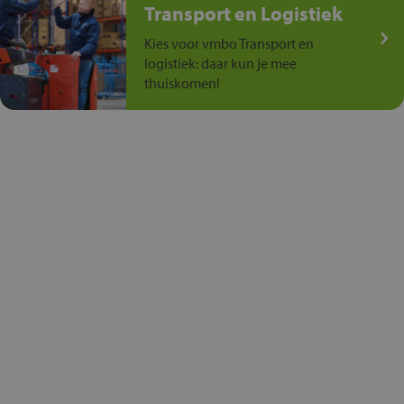
Transport en Logistiek
Kies voor vmbo Transport en
logistiek: daar kun je mee
thuiskomen!