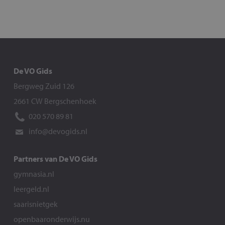
De VO Gids
Bergweg Zuid 126
2661 CW Bergschenhoek
020 570 89 81
info@devogids.nl
Partners van De VO Gids
gymnasia.nl
leergeld.nl
saarisnietgek
openbaaronderwijs.nu