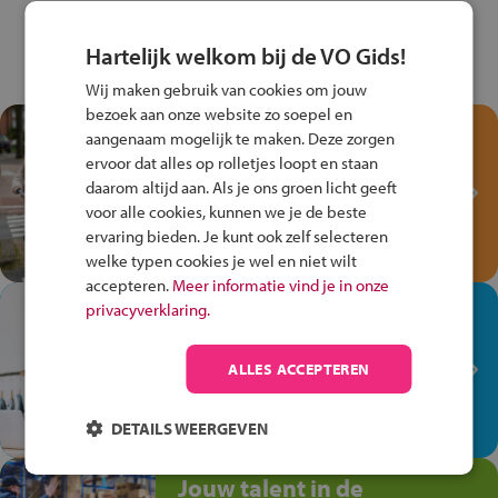
Hartelijk welkom bij de VO Gids!
Wij maken gebruik van cookies om jouw
bezoek aan onze website zo soepel en
Test je kennis met het
aangenaam mogelijk te maken. Deze zorgen
Fiets Veilig
ervoor dat alles op rolletjes loopt en staan
Verkeersspel!
daarom altijd aan. Als je ons groen licht geeft
voor alle cookies, kunnen we je de beste
Speel het Fiets Veilig Verkeersspel
ervaring bieden. Je kunt ook zelf selecteren
en win een Cortina-fiets!
welke typen cookies je wel en niet wilt
accepteren.
Meer informatie vind je in onze
In de winkel ben je op je
privacyverklaring.
plek!
ALLES ACCEPTEREN
Ontdek via het vmbo jouw talent
op de winkelvloer, waar elke dag
anders is!
DETAILS WEERGEVEN
Jouw talent in de