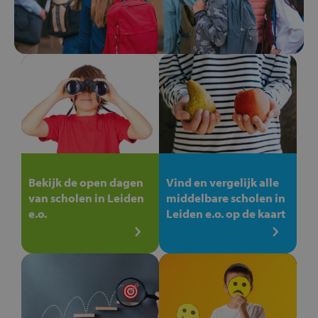
Bekijk de open dagen
Vind en vergelijk alle
van scholen in Leiden
middelbare scholen in
e.o.
Leiden e.o. op de kaart