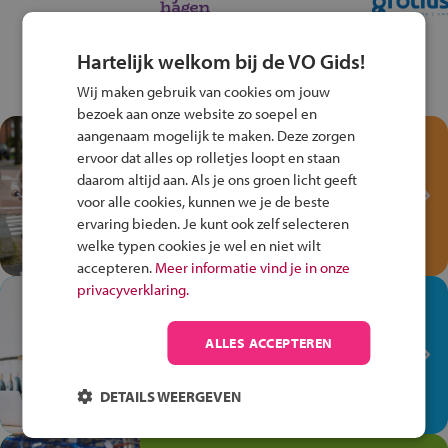
Hartelijk welkom bij de VO Gids!
Wij maken gebruik van cookies om jouw
bezoek aan onze website zo soepel en
aangenaam mogelijk te maken. Deze zorgen
Test je kennis met het
ervoor dat alles op rolletjes loopt en staan
Fiets Veilig
daarom altijd aan. Als je ons groen licht geeft
Verkeersspel!
voor alle cookies, kunnen we je de beste
ervaring bieden. Je kunt ook zelf selecteren
Speel het Fiets Veilig Verkeersspel
welke typen cookies je wel en niet wilt
en win een Cortina-fiets!
accepteren.
Meer informatie vind je in onze
privacyverklaring.
In de winkel ben je op je
plek!
ALLES ACCEPTEREN
Ontdek via het vmbo jouw talent
op de winkelvloer, waar elke dag
DETAILS WEERGEVEN
anders is!