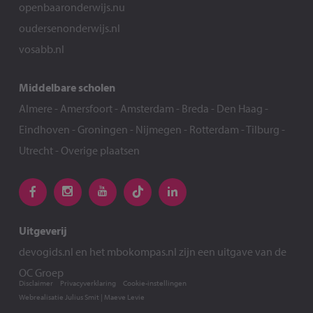
openbaaronderwijs.nu
oudersenonderwijs.nl
vosabb.nl
Middelbare scholen
Almere
-
Amersfoort
-
Amsterdam
-
Breda
-
Den Haag
-
Eindhoven
-
Groningen
-
Nijmegen
-
Rotterdam
-
Tilburg
-
Utrecht
-
Overige plaatsen
Uitgeverij
devogids.nl
en het
mbokompas.nl
zijn een uitgave van de
OC Groep
Disclaimer
Privacyverklaring
Cookie-instellingen
Webrealisatie
Julius Smit
|
Maeve Levie