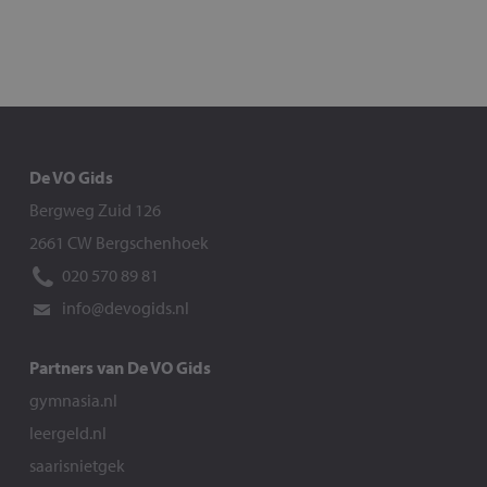
De VO Gids
Bergweg Zuid 126
2661 CW Bergschenhoek
020 570 89 81
info@devogids.nl
Partners van De VO Gids
gymnasia.nl
leergeld.nl
saarisnietgek