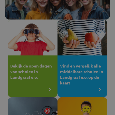
Bekijk de open dagen
Vind en vergelijk alle
van scholen in
middelbare scholen in
Landgraaf e.o.
Landgraaf e.o. op de
kaart