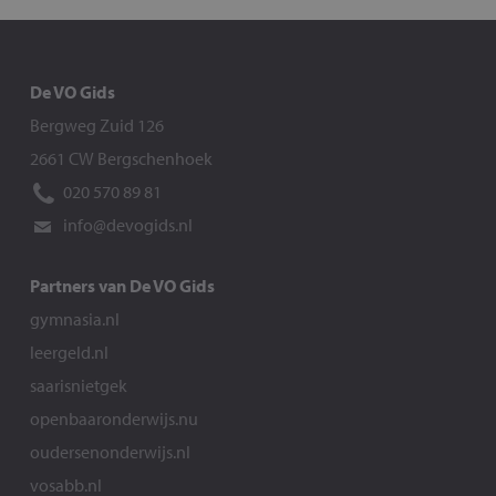
De VO Gids
Bergweg Zuid 126
2661 CW Bergschenhoek
020 570 89 81
info@devogids.nl
Partners van De VO Gids
gymnasia.nl
leergeld.nl
saarisnietgek
openbaaronderwijs.nu
oudersenonderwijs.nl
vosabb.nl