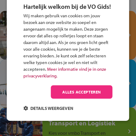
Hartelijk welkom bij de VO Gids!
Wij maken gebruik van cookies om jouw
Test je kennis met het
bezoek aan onze website zo soepel en
Fiets Veilig
aangenaam mogelijk te maken. Deze zorgen
Verkeersspel!
ervoor dat alles op rolletjes loopt en staan
daarom altijd aan. Als je ons groen licht geeft
Speel het Fiets Veilig Verkeersspel
voor alle cookies, kunnen we je de beste
en win een Cortina-fiets!
ervaring bieden. Je kunt ook zelf selecteren
welke typen cookies je wel en niet wilt
In de winkel ben je op je
accepteren.
Meer informatie vind je in onze
plek!
privacyverklaring.
Ontdek via het vmbo jouw talent
op de winkelvloer, waar elke dag
ALLES ACCEPTEREN
anders is!
DETAILS WEERGEVEN
Jouw talent in de
Transport en Logistiek
Kies voor vmbo Transport en