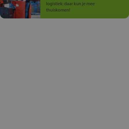
logistiek: daar kun je mee
thuiskomen!