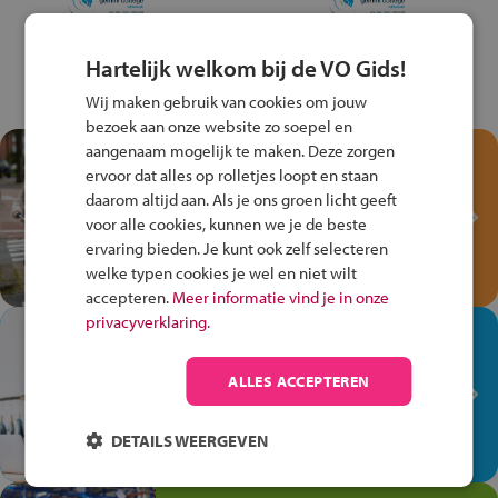
Hartelijk welkom bij de VO Gids!
Wij maken gebruik van cookies om jouw
bezoek aan onze website zo soepel en
aangenaam mogelijk te maken. Deze zorgen
Test je kennis met het
ervoor dat alles op rolletjes loopt en staan
Fiets Veilig
daarom altijd aan. Als je ons groen licht geeft
Verkeersspel!
voor alle cookies, kunnen we je de beste
ervaring bieden. Je kunt ook zelf selecteren
Speel het Fiets Veilig Verkeersspel
welke typen cookies je wel en niet wilt
en win een Cortina-fiets!
accepteren.
Meer informatie vind je in onze
privacyverklaring.
In de winkel ben je op je
plek!
ALLES ACCEPTEREN
Ontdek via het vmbo jouw talent
op de winkelvloer, waar elke dag
DETAILS WEERGEVEN
anders is!