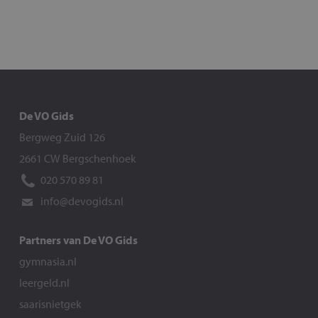
De VO Gids
Bergweg Zuid 126
2661 CW Bergschenhoek
020 570 89 81
info@devogids.nl
Partners van De VO Gids
gymnasia.nl
leergeld.nl
saarisnietgek