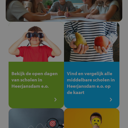
Bekijk de open dagen
Vind en vergelijk alle
van scholen in
middelbare scholen in
Heerjansdam e.o.
Heerjansdam e.o. op
de kaart