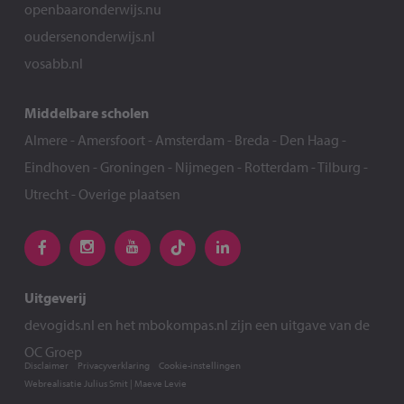
openbaaronderwijs.nu
oudersenonderwijs.nl
vosabb.nl
Middelbare scholen
Almere
-
Amersfoort
-
Amsterdam
-
Breda
-
Den Haag
-
Eindhoven
-
Groningen
-
Nijmegen
-
Rotterdam
-
Tilburg
-
Utrecht
-
Overige plaatsen
Uitgeverij
devogids.nl
en het
mbokompas.nl
zijn een uitgave van de
OC Groep
Disclaimer
Privacyverklaring
Cookie-instellingen
Webrealisatie
Julius Smit
|
Maeve Levie