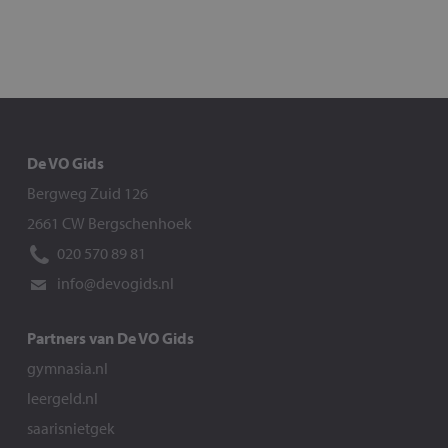
De VO Gids
Bergweg Zuid 126
2661 CW Bergschenhoek
020 570 89 81
info@devogids.nl
Partners van De VO Gids
gymnasia.nl
leergeld.nl
saarisnietgek