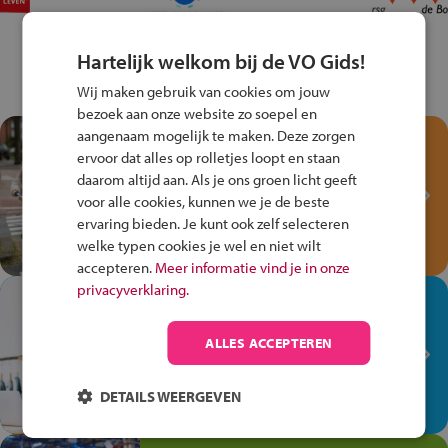
Hartelijk welkom bij de VO Gids!
Wij maken gebruik van cookies om jouw
bezoek aan onze website zo soepel en
aangenaam mogelijk te maken. Deze zorgen
Test je kennis met het
ervoor dat alles op rolletjes loopt en staan
Fiets Veilig
daarom altijd aan. Als je ons groen licht geeft
Verkeersspel!
voor alle cookies, kunnen we je de beste
ervaring bieden. Je kunt ook zelf selecteren
Speel het Fiets Veilig Verkeersspel
welke typen cookies je wel en niet wilt
en win een Cortina-fiets!
accepteren.
Meer informatie vind je in onze
privacyverklaring.
In de winkel ben je op je
plek!
ALLES ACCEPTEREN
Ontdek via het vmbo jouw talent
op de winkelvloer, waar elke dag
DETAILS WEERGEVEN
anders is!