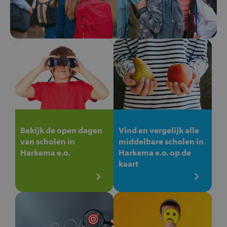
Bekijk de open dagen
Vind en vergelijk alle
van scholen in
middelbare scholen in
Harkema e.o.
Harkema e.o. op de
kaart