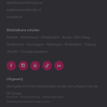
openbaaronderwijs.nu
oudersenonderwijs.nl
vosabb.nl
Middelbare scholen
Almere
-
Amersfoort
-
Amsterdam
-
Breda
-
Den Haag
-
Eindhoven
-
Groningen
-
Nijmegen
-
Rotterdam
-
Tilburg
-
Utrecht
-
Overige plaatsen
Uitgeverij
devogids.nl
en het
mbokompas.nl
zijn een uitgave van de
OC Groep
Disclaimer
Privacyverklaring
Cookie-instellingen
Webrealisatie
Julius Smit
|
Maeve Levie