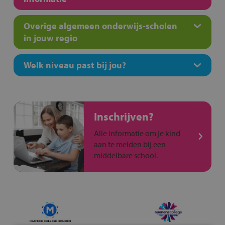
Overige algemeen onderwijs-scholen
in jouw regio
Welk niveau past bij jou?
Inschrijven?
Alle informatie om je kind
aan te melden bij een
middelbare school.