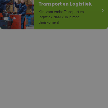
Transport en Logistiek
Kies voor vmbo Transport en
logistiek: daar kun je mee
thuiskomen!