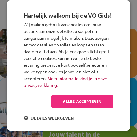
Hartelijk welkom bij de VO Gids!
Wij maken gebruik van cookies om jouw
bezoek aan onze website zo soepel en
Test je kennis met het
aangenaam mogelijk te maken. Deze zorgen
Fiets Veilig
ervoor dat alles op rolletjes loopt en staan
Verkeersspel!
daarom altijd aan. Als je ons groen licht geeft
voor alle cookies, kunnen we je de beste
Speel het Fiets Veilig Verkeersspel
ervaring bieden. Je kunt ook zelf selecteren
en win een Cortina-fiets!
welke typen cookies je wel en niet wilt
accepteren.
Meer informatie vind je in onze
In de winkel ben je op je
privacyverklaring.
plek!
ALLES ACCEPTEREN
Ontdek via het vmbo jouw talent
op de winkelvloer, waar elke dag
anders is!
DETAILS WEERGEVEN
Jouw talent in de