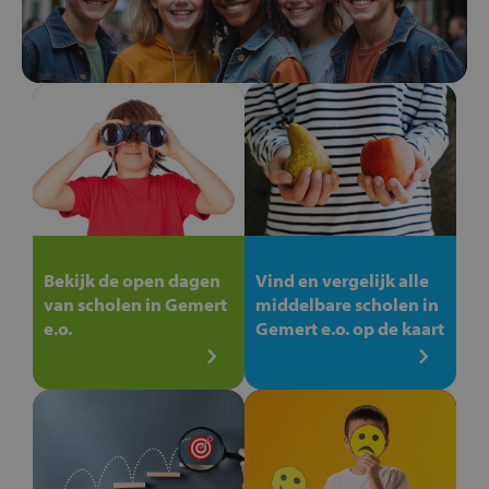
Bekijk de open dagen
Vind en vergelijk alle
van scholen in Gemert
middelbare scholen in
e.o.
Gemert e.o. op de kaart