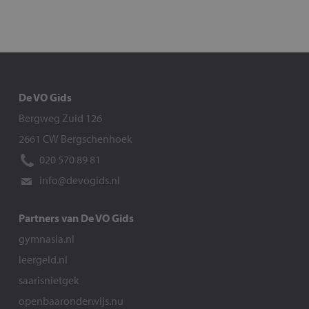
De VO Gids
Bergweg Zuid 126
2661 CW Bergschenhoek
020 570 89 81
info@devogids.nl
Partners van De VO Gids
gymnasia.nl
leergeld.nl
saarisnietgek
openbaaronderwijs.nu