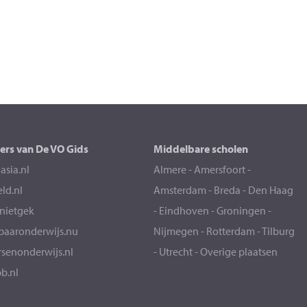
ers van De VO Gids
Middelbare scholen
sia.nl
Almere
-
Amersfoort
-
eld.nl
Amsterdam
-
Breda
-
Den Haag
snietgek
-
Eindhoven
-
Groningen
-
aaronderwijs.nu
Nijmegen
-
Rotterdam
-
Tilburg
senonderwijs.nl
-
Utrecht
-
Overige plaatsen
b.nl