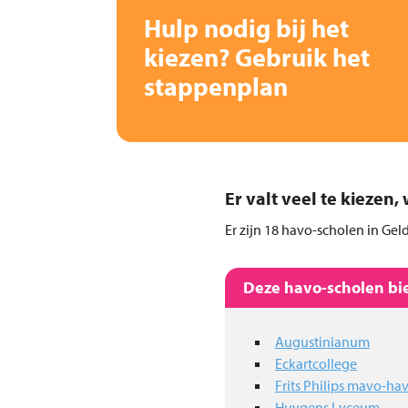
Hulp nodig bij het
kiezen? Gebruik het
stappenplan
Er valt veel te kiezen
Er zijn 18 havo-scholen in Gel
Deze havo-scholen bie
Augustinianum
Eckartcollege
Frits Philips mavo-
Huygens Lyceum