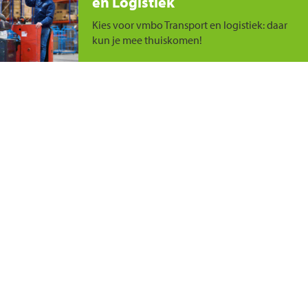
en Logistiek
Kies voor vmbo Transport en logistiek: daar
kun je mee thuiskomen!