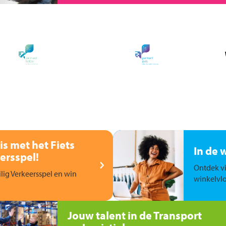
is met het Fiets
In de 
ersspel!
Ontdek vi
ilig Verkeersspel en win
winkelvlo
Jouw talent in de Transport