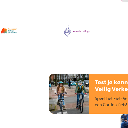
Test je kenn
Veilig Verke
Speel het Fiets Ve
een Cortina-fiets!