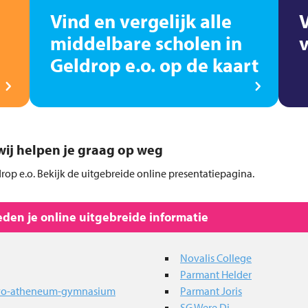
Vind en vergelijk alle
middelbare scholen in
Geldrop e.o. op de kaart
, wij helpen je graag op weg
drop e.o. Bekijk de uitgebreide online presentatiepagina.
den je online uitgebreide informatie
Novalis College
Parmant Helder
havo-atheneum-gymnasium
Parmant Joris
SG Were Di