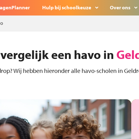
agenPlanner
Hulp bij schoolkeuze
Over ons
vo
 vergelijk een havo in
Gel
drop? Wij hebben hieronder alle havo-scholen in Geldr