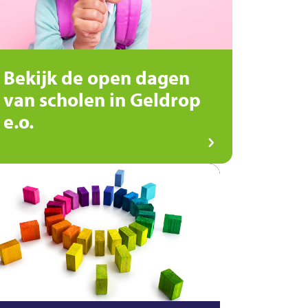
Bekijk de open dagen
van scholen in Geldrop
e.o.