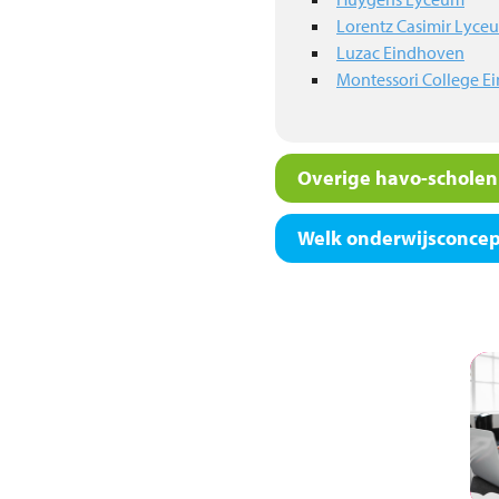
Lorentz Casimir Lyce
Luzac Eindhoven
Montessori College E
Overige havo-scholen 
Welk onderwijsconcept