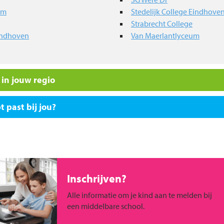
um
Stedelijk College Eindhov
Strabrecht College
indhoven
Van Maerlantlyceum
in jouw regio
 past bij jou?
Inschrijven?
Alle informatie om je kind aan te melden bij
een middelbare school.