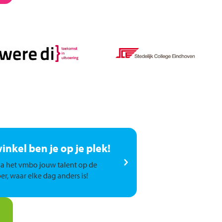
winkel ben je op je plek!
a het vmbo jouw talent op de
er, waar elke dag anders is!