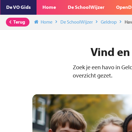
De VO Gids
Home
De SchoolWijzer
OpenD
Terug
Home
De SchoolWijzer
Geldrop
Ha
Vind en
Zoek je een havo in Gel
overzicht gezet.