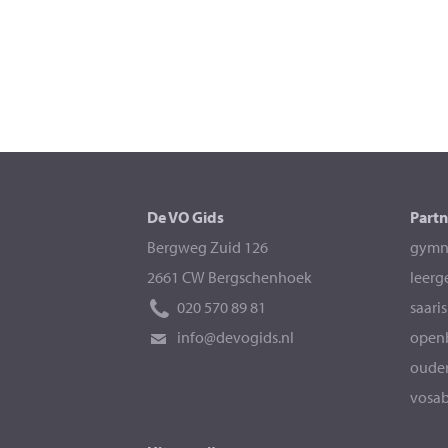
De VO Gids
Partn
Bergweg Zuid 126
gymna
2661 CW Bergschenhoek
leerg
020 570 89 81
saari
info@devogids.nl
openb
ouder
vosab