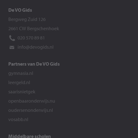
De VO Gids
Bergweg Zuid 126
2661 CW Bergschenhoek
020 570 89 81
info@devogids.nl
Partners van De VO Gids
gymnasia.nl
leergeld.nl
saarisnietgek
openbaaronderwijs.nu
oudersenonderwijs.nl
vosabb.nl
Middelbare scholen