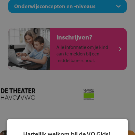
Onderwijsconcepten en -niveaus
Inschrijven?
Alle informatie om je kind
aan te melden bij een
middelbare school.
Hartelijk welkom bij de VO Gids!