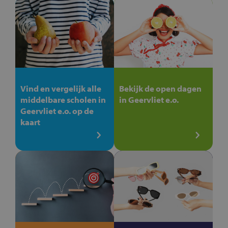
Vind en vergelijk alle
Bekijk de open dagen
middelbare scholen in
in Geervliet e.o.
Geervliet e.o. op de
kaart