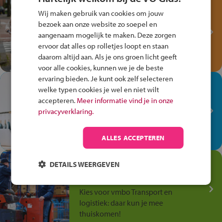
Test je kennis met het
Wij maken gebruik van cookies om jouw
Fiets Veilig
bezoek aan onze website zo soepel en
Verkeersspel!
aangenaam mogelijk te maken. Deze zorgen
ervoor dat alles op rolletjes loopt en staan
Speel het Fiets Veilig Verkeersspel
daarom altijd aan. Als je ons groen licht geeft
en win een Cortina-fiets!
voor alle cookies, kunnen we je de beste
ervaring bieden. Je kunt ook zelf selecteren
In de winkel ben je op je
welke typen cookies je wel en niet wilt
plek!
accepteren.
Meer informatie vind je in onze
privacyverklaring.
Ontdek via het vmbo jouw talent
op de winkelvloer, waar elke dag
anders is!
ALLES ACCEPTEREN
Jouw talent in de
DETAILS WEERGEVEN
Transport en Logistiek
Kies voor vmbo Transport en
logistiek: daar kun je mee
thuiskomen!