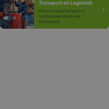
Transport en Logistiek
Kies voor vmbo Transport en
logistiek: daar kun je mee
thuiskomen!