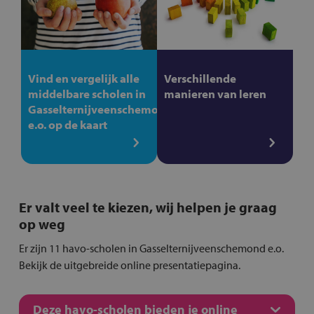
Vind en vergelijk alle
Verschillende
middelbare scholen in
manieren van leren
Gasselternijveenschemond
e.o. op de kaart
Er valt veel te kiezen, wij helpen je graag
op weg
Er zijn 11 havo-scholen in Gasselternijveenschemond e.o.
Bekijk de uitgebreide online presentatiepagina.
Deze havo-scholen bieden je online