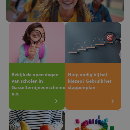
Bekijk de open dagen
Hulp nodig bij het
van scholen in
kiezen? Gebruik het
Gasselternijveenschemond
stappenplan
e.o.