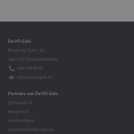
De VO Gids
Bergweg Zuid 126
2661 CW Bergschenhoek
020 570 89 81
info@devogids.nl
Partners van De VO Gids
gymnasia.nl
leergeld.nl
saarisnietgek
openbaaronderwijs.nu