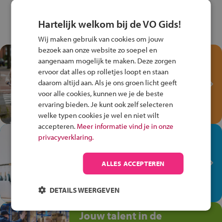
Hartelijk welkom bij de VO Gids!
Wij maken gebruik van cookies om jouw
bezoek aan onze website zo soepel en
Test je kennis met het
aangenaam mogelijk te maken. Deze zorgen
Fiets Veilig
ervoor dat alles op rolletjes loopt en staan
Verkeersspel!
daarom altijd aan. Als je ons groen licht geeft
voor alle cookies, kunnen we je de beste
Speel het Fiets Veilig Verkeersspel
ervaring bieden. Je kunt ook zelf selecteren
en win een Cortina-fiets!
welke typen cookies je wel en niet wilt
accepteren.
Meer informatie vind je in onze
In de winkel ben je op je
privacyverklaring.
plek!
ALLES ACCEPTEREN
Ontdek via het vmbo jouw talent
op de winkelvloer, waar elke dag
anders is!
DETAILS WEERGEVEN
Jouw talent in de