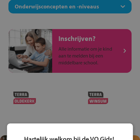
Onderwijsconcepten en -niveaus
Inschrijven?
Alle informatie om je kind
aan te melden bij een
middelbare school.
Hartelijk welkom bij de VO Gids!