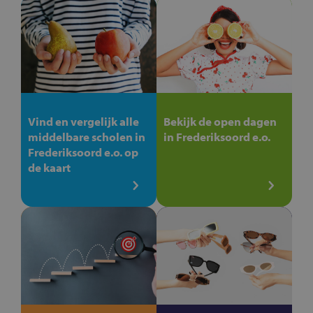
Vind en vergelijk alle
Bekijk de open dagen
middelbare scholen in
in Frederiksoord e.o.
Frederiksoord e.o. op
de kaart