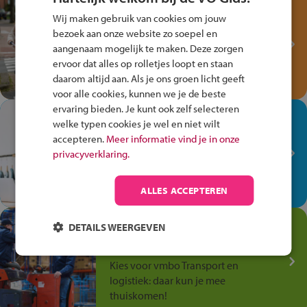
Test je kennis met het
Wij maken gebruik van cookies om jouw
Fiets Veilig
bezoek aan onze website zo soepel en
Verkeersspel!
aangenaam mogelijk te maken. Deze zorgen
ervoor dat alles op rolletjes loopt en staan
Speel het Fiets Veilig Verkeersspel
daarom altijd aan. Als je ons groen licht geeft
en win een Cortina-fiets!
voor alle cookies, kunnen we je de beste
ervaring bieden. Je kunt ook zelf selecteren
In de winkel ben je op je
welke typen cookies je wel en niet wilt
plek!
accepteren.
Meer informatie vind je in onze
privacyverklaring.
Ontdek via het vmbo jouw talent
op de winkelvloer, waar elke dag
anders is!
ALLES ACCEPTEREN
Jouw talent in de
DETAILS WEERGEVEN
Transport en Logistiek
Kies voor vmbo Transport en
logistiek: daar kun je mee
thuiskomen!