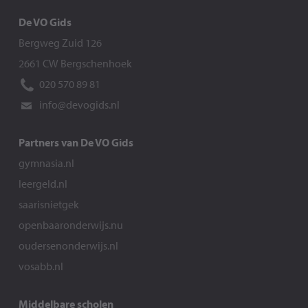
De VO Gids
Bergweg Zuid 126
2661 CW Bergschenhoek
020 570 89 81
info@devogids.nl
Partners van De VO Gids
gymnasia.nl
leergeld.nl
saarisnietgek
openbaaronderwijs.nu
oudersenonderwijs.nl
vosabb.nl
Middelbare scholen