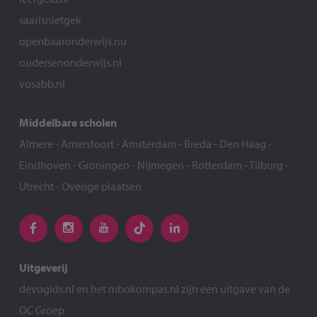
saarisnietgek
openbaaronderwijs.nu
oudersenonderwijs.nl
vosabb.nl
Middelbare scholen
Almere
-
Amersfoort
-
Amsterdam
-
Breda
-
Den Haag
-
Eindhoven
-
Groningen
-
Nijmegen
-
Rotterdam
-
Tilburg
-
Utrecht
-
Overige plaatsen
Uitgeverij
devogids.nl
en het
mbokompas.nl
zijn een uitgave van de
OC Groep