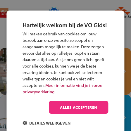
Hartelijk welkom bij de VO Gids!
Wij maken gebruik van cookies om jouw
bezoek aan onze website zo soepel en
aangenaam mogelijk te maken. Deze zorgen
ervoor dat alles op rolletjes loopt en staan
Test je kennis met het
daarom altijd aan. Als je ons groen licht geeft
Fiets Veilig
voor alle cookies, kunnen we je de beste
Verkeersspel!
ervaring bieden. Je kunt ook zelf selecteren
welke typen cookies je wel en niet wilt
Speel het Fiets Veilig Verkeersspel
accepteren.
Meer informatie vind je in onze
en win een Cortina-fiets!
privacyverklaring.
In de winkel ben je op je
ALLES ACCEPTEREN
plek!
Ontdek via het vmbo jouw talent
DETAILS WEERGEVEN
op de winkelvloer, waar elke dag