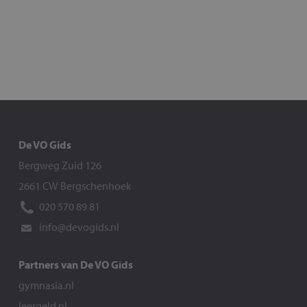
De VO Gids
Bergweg Zuid 126
2661 CW Bergschenhoek
020 570 89 81
info@devogids.nl
Partners van De VO Gids
gymnasia.nl
leergeld.nl