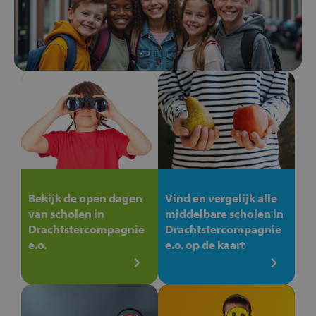
Bekijk de open dagen
Vind en vergelijk alle
van scholen in
middelbare scholen in
Drachtstercompagnie
Drachtstercompagnie
e.o.
e.o. op de kaart