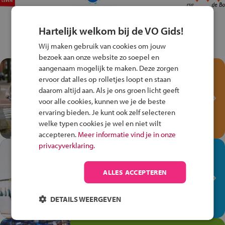
Hartelijk welkom bij de VO Gids!
Wij maken gebruik van cookies om jouw
bezoek aan onze website zo soepel en
aangenaam mogelijk te maken. Deze zorgen
Test je kennis met het
ervoor dat alles op rolletjes loopt en staan
Fiets Veilig
daarom altijd aan. Als je ons groen licht geeft
Verkeersspel!
voor alle cookies, kunnen we je de beste
ervaring bieden. Je kunt ook zelf selecteren
Speel het Fiets Veilig Verkeersspel
welke typen cookies je wel en niet wilt
en win een Cortina-fiets!
accepteren.
Meer informatie vind je in onze
privacyverklaring.
In de winkel ben je op je
plek!
ALLES ACCEPTEREN
Ontdek via het vmbo jouw talent
op de winkelvloer, waar elke dag
DETAILS WEERGEVEN
anders is!