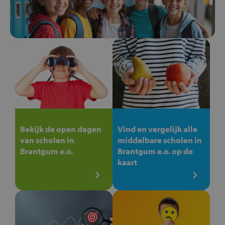
Bekijk de open dagen
Vind en vergelijk alle
van scholen in
middelbare scholen in
Brantgum e.o.
Brantgum e.o. op de
kaart