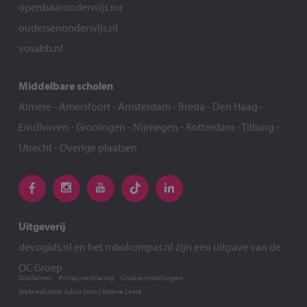
openbaaronderwijs.nu
oudersenonderwijs.nl
vosabb.nl
Middelbare scholen
Almere
-
Amersfoort
-
Amsterdam
-
Breda
-
Den Haag
-
Eindhoven
-
Groningen
-
Nijmegen
-
Rotterdam
-
Tilburg
-
Utrecht
-
Overige plaatsen
Uitgeverij
devogids.nl
en het
mbokompas.nl
zijn een uitgave van de
OC Groep
Disclaimer
Privacyverklaring
Cookie-instellingen
Webrealisatie
Julius Smit
|
Maeve Levie