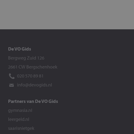
De VO Gids
Bergweg Zuid 126
2661 CW Bergschenhoek
020 570 89 81
info@devogids.nl
Partners van De VO Gids
gymnasia.nl
leergeld.nl
saarisnietgek