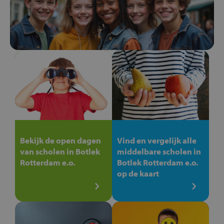
Bekijk de open dagen
Vind en vergelijk alle
van scholen in Botlek
middelbare scholen in
Rotterdam e.o.
Botlek Rotterdam e.o.
op de kaart