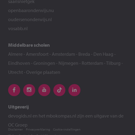
saarisnietgek
openbaaronderwijs.nu
oudersenonderwijs.nl
vosabb.nl
Middelbare scholen
Almere
-
Amersfoort
-
Amsterdam
-
Breda
-
Den Haag
-
Eindhoven
-
Groningen
-
Nijmegen
-
Rotterdam
-
Tilburg
-
Utrecht
-
Overige plaatsen
Uitgeverij
devogids.nl
en het
mbokompas.nl
zijn een uitgave van de
OC Groep
Disclaimer
Privacyverklaring
Cookie-instellingen