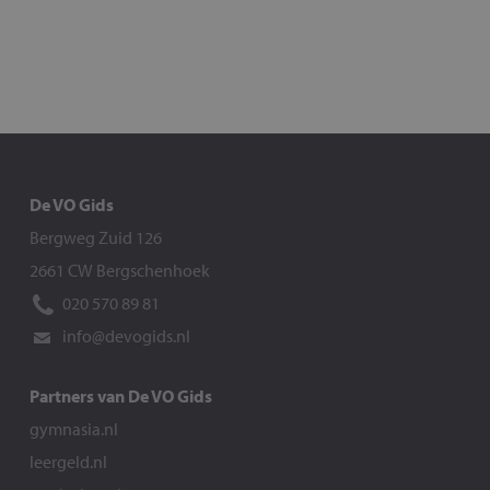
De VO Gids
Bergweg Zuid 126
2661 CW Bergschenhoek
020 570 89 81
info@devogids.nl
Partners van De VO Gids
gymnasia.nl
leergeld.nl