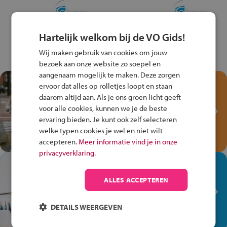
Hartelijk welkom bij de VO Gids!
Wij maken gebruik van cookies om jouw
bezoek aan onze website zo soepel en
aangenaam mogelijk te maken. Deze zorgen
Test je kennis met het
ervoor dat alles op rolletjes loopt en staan
Fiets Veilig
daarom altijd aan. Als je ons groen licht geeft
Verkeersspel!
voor alle cookies, kunnen we je de beste
ervaring bieden. Je kunt ook zelf selecteren
Speel het Fiets Veilig Verkeersspel
welke typen cookies je wel en niet wilt
en win een Cortina-fiets!
accepteren.
Meer informatie vind je in onze
privacyverklaring.
In de winkel ben je op je
plek!
ALLES ACCEPTEREN
Ontdek via het vmbo jouw talent
op de winkelvloer, waar elke dag
DETAILS WEERGEVEN
anders is!