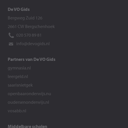
De VO Gids
Bergweg Zuid 126
2661 CW Bergschenhoek
020 570 89 81
info@devogids.nl
Partners van De VO Gids
gymnasia.nl
leergeld.nl
saarisnietgek
openbaaronderwijs.nu
oudersenonderwijs.nl
vosabb.nl
Middelbare scholen