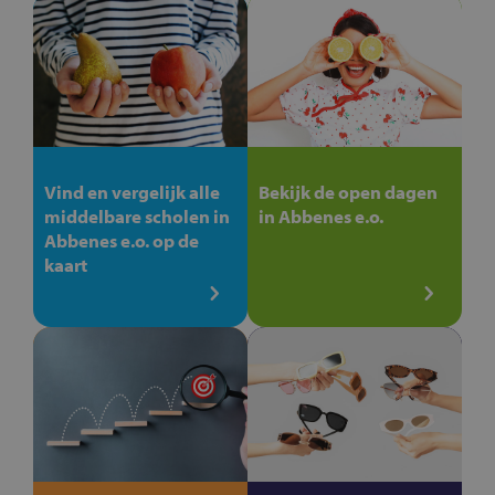
Vind en vergelijk alle
Bekijk de open dagen
middelbare scholen in
in Abbenes e.o.
Abbenes e.o. op de
kaart