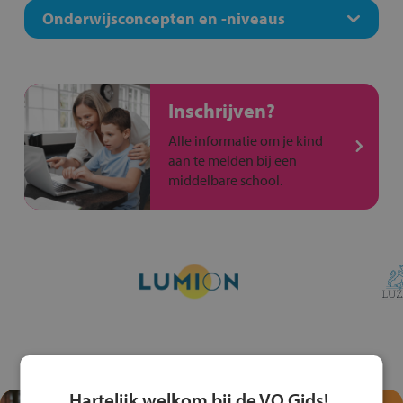
Onderwijsconcepten en -niveaus
Inschrijven?
Alle informatie om je kind
aan te melden bij een
middelbare school.
Hartelijk welkom bij de VO Gids!