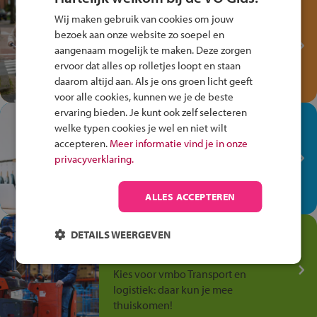
Test je kennis met het
Wij maken gebruik van cookies om jouw
Fiets Veilig
bezoek aan onze website zo soepel en
Verkeersspel!
aangenaam mogelijk te maken. Deze zorgen
ervoor dat alles op rolletjes loopt en staan
Speel het Fiets Veilig Verkeersspel
daarom altijd aan. Als je ons groen licht geeft
en win een Cortina-fiets!
voor alle cookies, kunnen we je de beste
ervaring bieden. Je kunt ook zelf selecteren
In de winkel ben je op je
welke typen cookies je wel en niet wilt
plek!
accepteren.
Meer informatie vind je in onze
privacyverklaring.
Ontdek via het vmbo jouw talent
op de winkelvloer, waar elke dag
anders is!
ALLES ACCEPTEREN
Jouw talent in de
DETAILS WEERGEVEN
Transport en Logistiek
Kies voor vmbo Transport en
logistiek: daar kun je mee
thuiskomen!