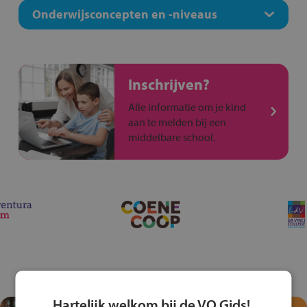
Onderwijsconcepten en -niveaus
Inschrijven?
Alle informatie om je kind
aan te melden bij een
middelbare school.
Hartelijk welkom bij de VO Gids!