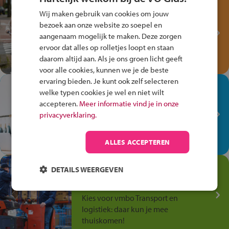
Test je kennis met het
Wij maken gebruik van cookies om jouw
Fiets Veilig
bezoek aan onze website zo soepel en
Verkeersspel!
aangenaam mogelijk te maken. Deze zorgen
ervoor dat alles op rolletjes loopt en staan
Speel het Fiets Veilig Verkeersspel
daarom altijd aan. Als je ons groen licht geeft
en win een Cortina-fiets!
voor alle cookies, kunnen we je de beste
ervaring bieden. Je kunt ook zelf selecteren
In de winkel ben je op je
welke typen cookies je wel en niet wilt
plek!
accepteren.
Meer informatie vind je in onze
privacyverklaring.
Ontdek via het vmbo jouw talent
op de winkelvloer, waar elke dag
anders is!
ALLES ACCEPTEREN
Jouw talent in de
DETAILS WEERGEVEN
Transport en Logistiek
Kies voor vmbo Transport en
logistiek: daar kun je mee
thuiskomen!