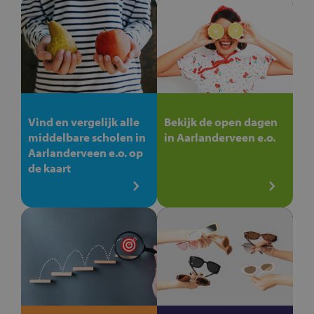
Vind en vergelijk alle
Bekijk de open dagen
middelbare scholen in
in Aarlanderveen e.o.
Aarlanderveen e.o. op
de kaart