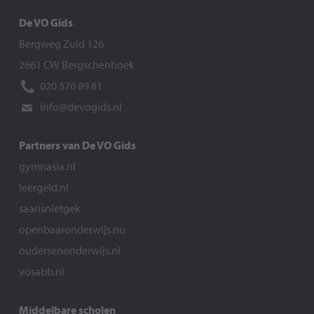
De VO Gids
Bergweg Zuid 126
2661 CW Bergschenhoek
020 570 89 81
info@devogids.nl
Partners van De VO Gids
gymnasia.nl
leergeld.nl
saarisnietgek
openbaaronderwijs.nu
oudersenonderwijs.nl
vosabb.nl
Middelbare scholen