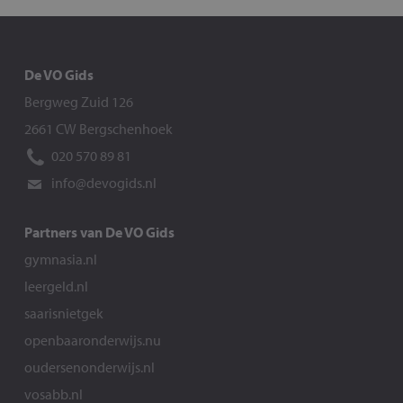
De VO Gids
Bergweg Zuid 126
2661 CW Bergschenhoek
020 570 89 81
info@devogids.nl
Partners van De VO Gids
gymnasia.nl
leergeld.nl
saarisnietgek
openbaaronderwijs.nu
oudersenonderwijs.nl
vosabb.nl