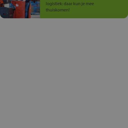
logistiek: daar kun je mee
thuiskomen!