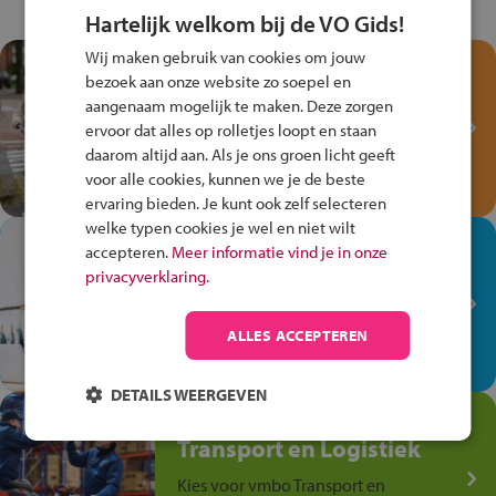
Hartelijk welkom bij de VO Gids!
Wij maken gebruik van cookies om jouw
Test je kennis met het
bezoek aan onze website zo soepel en
Fiets Veilig
aangenaam mogelijk te maken. Deze zorgen
Verkeersspel!
ervoor dat alles op rolletjes loopt en staan
daarom altijd aan. Als je ons groen licht geeft
Speel het Fiets Veilig Verkeersspel
voor alle cookies, kunnen we je de beste
en win een Cortina-fiets!
ervaring bieden. Je kunt ook zelf selecteren
welke typen cookies je wel en niet wilt
In de winkel ben je op je
accepteren.
Meer informatie vind je in onze
plek!
privacyverklaring.
Ontdek via het vmbo jouw talent
op de winkelvloer, waar elke dag
ALLES ACCEPTEREN
anders is!
DETAILS WEERGEVEN
Jouw talent in de
Transport en Logistiek
Kies voor vmbo Transport en