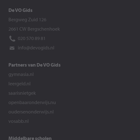
De VO Gids
Bergweg Zuid 126
2661 CW Bergschenhoek
020 570 89 81
info@devogids.nl
Partners van De VO Gids
gymnasia.nl
leergeld.nl
saarisnietgek
openbaaronderwijs.nu
oudersenonderwijs.nl
vosabb.nl
Middelbare scholen