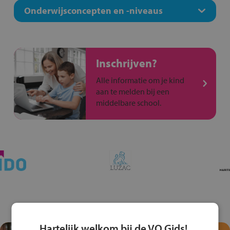
Onderwijsconcepten en -niveaus
Inschrijven?
Alle informatie om je kind
aan te melden bij een
middelbare school.
Hartelijk welkom bij de VO Gids!