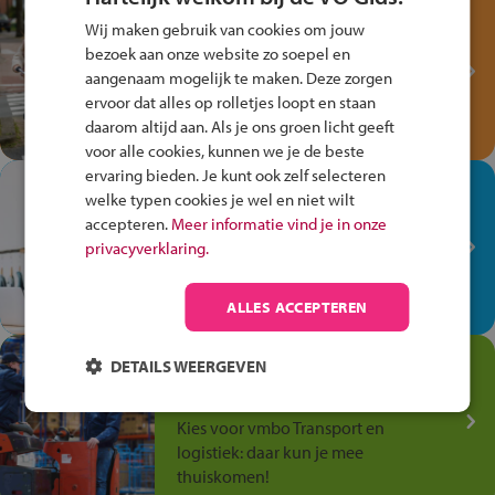
Test je kennis met het
Wij maken gebruik van cookies om jouw
Fiets Veilig
bezoek aan onze website zo soepel en
Verkeersspel!
aangenaam mogelijk te maken. Deze zorgen
ervoor dat alles op rolletjes loopt en staan
Speel het Fiets Veilig Verkeersspel
daarom altijd aan. Als je ons groen licht geeft
en win een Cortina-fiets!
voor alle cookies, kunnen we je de beste
ervaring bieden. Je kunt ook zelf selecteren
In de winkel ben je op je
welke typen cookies je wel en niet wilt
plek!
accepteren.
Meer informatie vind je in onze
privacyverklaring.
Ontdek via het vmbo jouw talent
op de winkelvloer, waar elke dag
anders is!
ALLES ACCEPTEREN
Jouw talent in de
DETAILS WEERGEVEN
Transport en Logistiek
Kies voor vmbo Transport en
logistiek: daar kun je mee
thuiskomen!