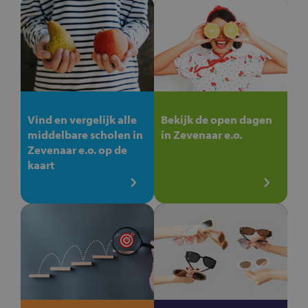
Vind en vergelijk alle
Bekijk de open dagen
middelbare scholen in
in Zevenaar e.o.
Zevenaar e.o. op de
kaart