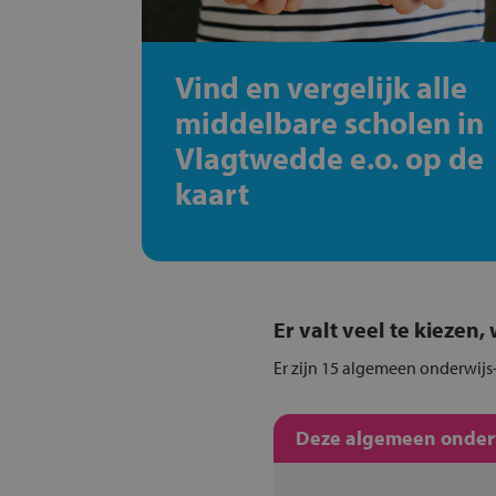
Vind en vergelijk alle
middelbare scholen in
Vlagtwedde e.o. op de
kaart
Er valt veel te kiezen
Er zijn 15 algemeen onderwijs
Deze algemeen onderwi