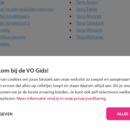
ege
Terra Assen
ege locatie praktijkonderwijs
Terra Eelde
tie Vondelpad 2
Terra Meppel
tie Vondelpad 3
Terra Oldekerk
nolia
Terra Winsum
tijkonderwijs
Terra Wolvega
uiden
erwijs-scholen in jouw regio
kom bij de VO Gids!
ou?
 van cookies om jouw bezoek aan onze website zo soepel en aangenaam
ervoor dat alles op rolletjes loopt en staan daarom altijd aan. Als je ons
kunnen we je de beste ervaring bieden. Je kunt ook zelf selecteren welke
cepteren.
Meer informatie vind je in onze privacyverklaring.
RGEVEN
ALLES
Inschrijven?