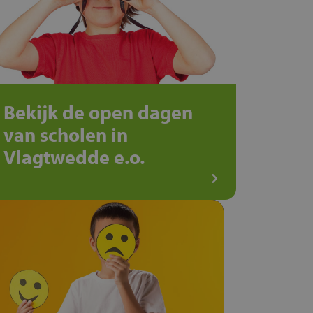
Bekijk de open dagen
van scholen in
Vlagtwedde e.o.