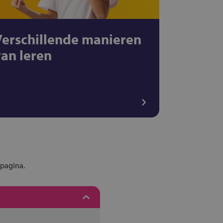
Verschillende manieren
van leren
epagina.