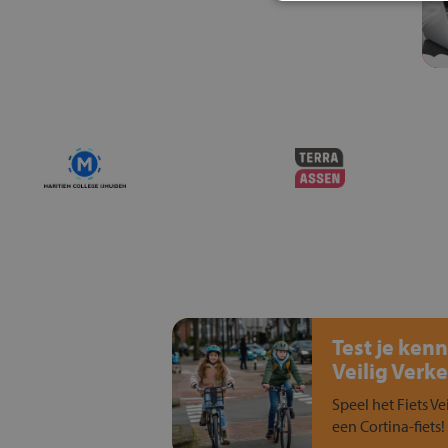
Test je kenn
Veilig Verke
Speel het Fiets Ve
een Cortina-fiets!