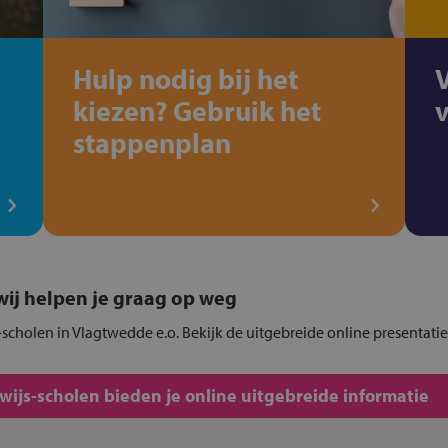
Hulp nodig bij het
kiezen? Gebruik het
stappenplan
, wij helpen je graag op weg
-scholen in Vlagtwedde e.o. Bekijk de uitgebreide online presentati
js-scholen bieden je online uitgebreide informatie