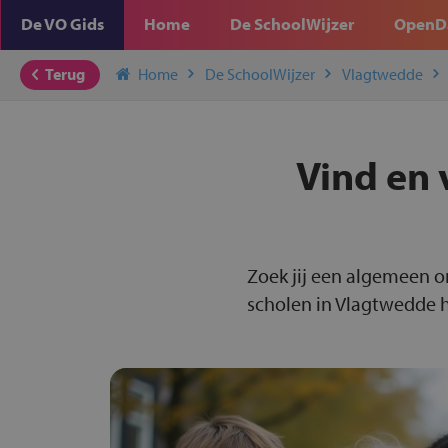
De VO Gids
Home
De SchoolWijzer
OpenD
Terug
Home
De SchoolWijzer
Vlagtwedde
Vind en 
Zoek jij een algemeen o
scholen in Vlagtwedde h