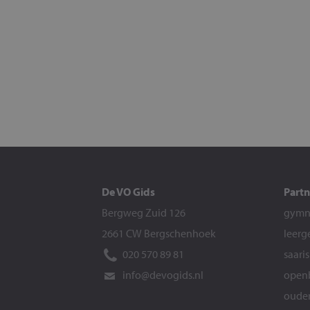
De VO Gids
Partn
Bergweg Zuid 126
gymna
2661 CW Bergschenhoek
leerg
020 570 89 81
saari
info@devogids.nl
openb
ouder