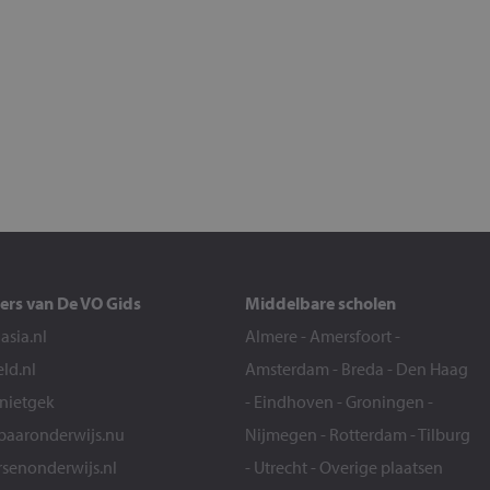
ers van De VO Gids
Middelbare scholen
sia.nl
Almere
-
Amersfoort
-
eld.nl
Amsterdam
-
Breda
-
Den Haag
snietgek
-
Eindhoven
-
Groningen
-
aaronderwijs.nu
Nijmegen
-
Rotterdam
-
Tilburg
senonderwijs.nl
-
Utrecht
-
Overige plaatsen