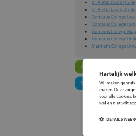
dr. Aletta Jacobs Coll
dr. Aletta Jacobs Coll
Gomarus College loca
Gomarus College loca
Gomarus College Mag
Gomarus College Prak
Maritiem College IJm
Overige algemeen ond
Hartelijk wel
Welk niveau past bij j
Wij maken gebruik
maken. Deze zorgen 
voor alle cookies, 
wel en niet wilt ac
DETAILS WEE