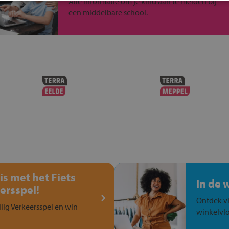
Alle informatie om je kind aan te melden bij
een middelbare school.
is met het Fiets
In de 
ersspel!
Ontdek vi
ilig Verkeersspel en win
winkelvlo