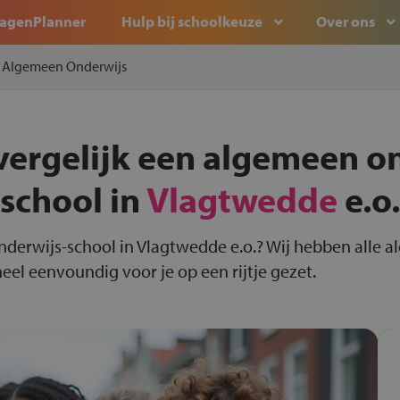
agenPlanner
Hulp bij schoolkeuze
Over ons
Algemeen Onderwijs
vergelijk een algemeen o
school in
Vlagtwedde
e.o.
nderwijs-school in Vlagtwedde e.o.? Wij hebben alle 
eel eenvoundig voor je op een rijtje gezet.