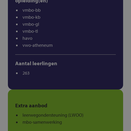
opleiding(en)
vmbo-bb
vmbo-kb
vmbo-gl
vmbo-tl
havo
vwo-atheneum
Aantal leerlingen
263
Extra aanbod
leerwegondersteuning (LWOO)
mbo-samenwerking