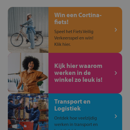
Win een Cortina-
fiets!
Speel het Fiets Veilig
Verkeersspel en win!
Klik hier.
Kijk hier waarom
werken in de
winkel zo leuk is!
Transport en
Logistiek
Ontdek hoe veelzijdig
werken in transport en