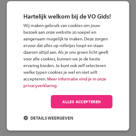
Met de fiets of het OV
Hartelijk welkom bij de VO Gids!
Route per fiets
Wij maken gebruik van cookies om jouw
bezoek aan onze website zo soepel en
aangenaam mogelijk te maken. Deze zorgen
Route met het OV
ervoor dat alles op rolletjes loopt en staan
daarom altijd aan. Als je ons groen licht geeft
voor alle cookies, kunnen we je de beste
ervaring bieden. Je kunt ook zelf selecteren
welke typen cookies je wel en niet wilt
Speel het veilig fietsen
accepteren.
Meer informatie vind je in onze
spel
privacyverklaring.
ALLES ACCEPTEREN
Deel deze pagina
DETAILS WEERGEVEN