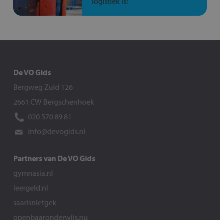
logistiek is!
De VO Gids
Bergweg Zuid 126
2661 CW Bergschenhoek
020 570 89 81
info@devogids.nl
Partners van De VO Gids
gymnasia.nl
leergeld.nl
saarisnietgek
openbaaronderwijs.nu