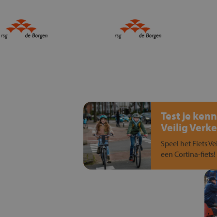
Test je kenn
Veilig Verke
Speel het Fiets Ve
een Cortina-fiets!