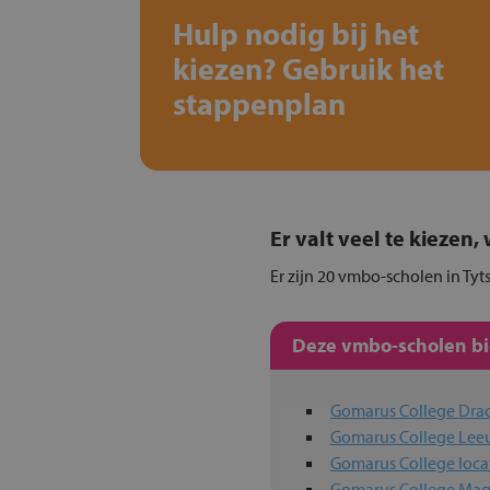
Hulp nodig bij het
kiezen? Gebruik het
stappenplan
Er valt veel te kiezen
Er zijn 20 vmbo-scholen in Tyt
Deze vmbo-scholen bie
Gomarus College Dra
Gomarus College Le
Gomarus College loca
Gomarus College Mag