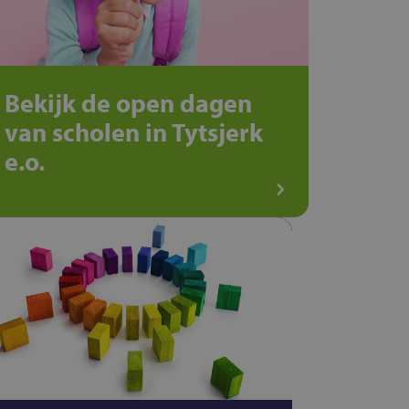
Bekijk de open dagen
van scholen in Tytsjerk
e.o.