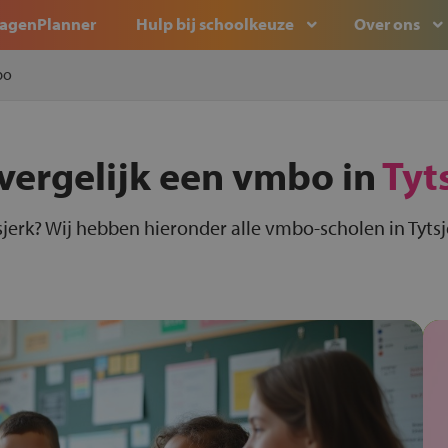
agenPlanner
Hulp bij schoolkeuze
Over ons
bo
vergelijk een vmbo in
Tyt
jerk? Wij hebben hieronder alle vmbo-scholen in Tytsje