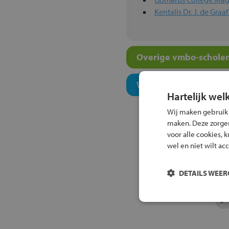
Kentalis Dr. J. de Gra
Overige vmbo-scholen
Welk onderwijsconcept
Hartelijk wel
Wij maken gebruik
maken. Deze zorgen 
voor alle cookies, 
wel en niet wilt ac
DETAILS WEE