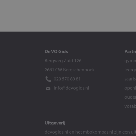
De VO Gids
Partn
Bergweg Zuid 126
gymna
2661 CW Bergschenhoek
leerg
020 570 89 81
saari
info@devogids.nl
openb
ouder
vosab
Uitgeverij
devogids.nl
en het
mbokompas.nl
zijn een u