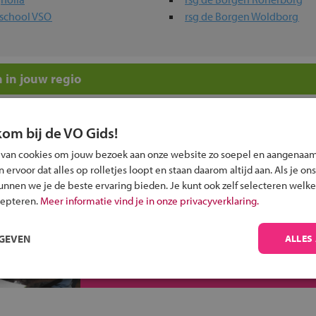
afschool VSO
rsg de Borgen Woldborg
 in jouw regio
 past bij jou?
kom bij de VO Gids!
 van cookies om jouw bezoek aan onze website zo soepel en aangenaam
ervoor dat alles op rolletjes loopt en staan daarom altijd aan. Als je ons
kunnen we je de beste ervaring bieden. Je kunt ook zelf selecteren welke
cepteren.
Meer informatie vind je in onze privacyverklaring.
Inschrijven?
RGEVEN
ALLES
Alle informatie om je kind aan te melden bij
een middelbare school.