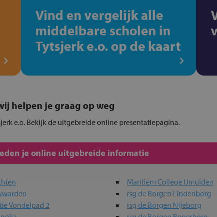
Vind en vergelijk alle
middelbare scholen in
Tytsjerk e.o. op de kaart
, wij helpen je graag op weg
sjerk e.o. Bekijk de uitgebreide online presentatiepagina.
den je online uitgebreide informatie
chten
Maritiem College IJmuiden
euwarden
rsg de Borgen Lindenborg
tie Vondelpad 2
rsg de Borgen Nijeborg
nolia
rsg de Borgen Ronerborg