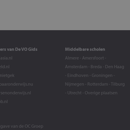
ers van De VO Gids
Middelbare scholen
sia.nl
Almere
-
Amersfoort
-
eld.nl
Amsterdam
-
Breda
-
Den Haag
snietgek
-
Eindhoven
-
Groningen
-
aaronderwijs.nu
Nijmegen
-
Rotterdam
-
Tilburg
senonderwijs.nl
-
Utrecht
-
Overige plaatsen
b.nl
itgave van de
OC Groep