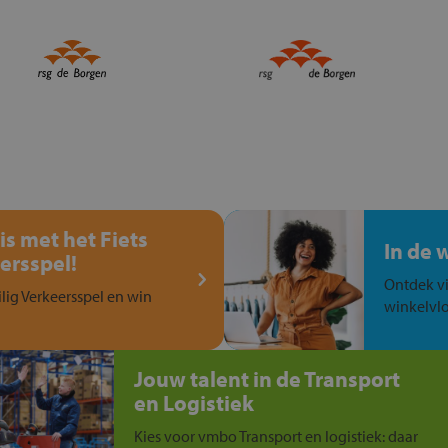
is met het Fiets
In de 
ersspel!
Ontdek vi
ilig Verkeersspel en win
winkelvlo
Jouw talent in de Transport
en Logistiek
Kies voor vmbo Transport en logistiek: daar