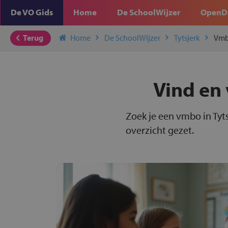
De VO Gids
Home
De SchoolWijzer
OpenD
Terug
Home
De SchoolWijzer
Tytsjerk
Vm
Vind en 
Zoek je een vmbo in Tyts
overzicht gezet.