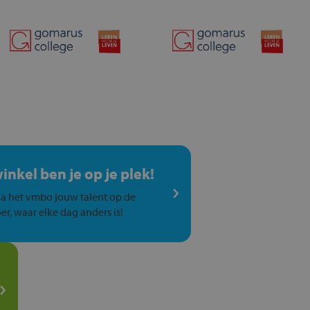
winkel ben je op je plek!
a het vmbo jouw talent op de
er, waar elke dag anders is!