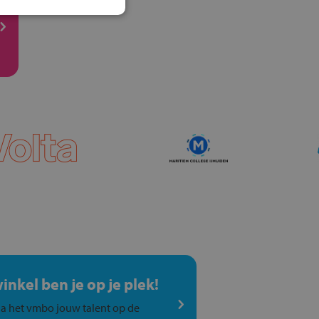
winkel ben je op je plek!
a het vmbo jouw talent op de