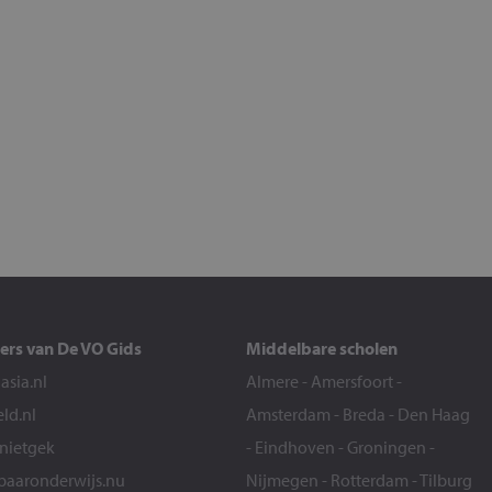
ers van De VO Gids
Middelbare scholen
sia.nl
Almere
-
Amersfoort
-
eld.nl
Amsterdam
-
Breda
-
Den Haag
snietgek
-
Eindhoven
-
Groningen
-
aaronderwijs.nu
Nijmegen
-
Rotterdam
-
Tilburg