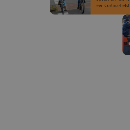
een Cortina-fiets!