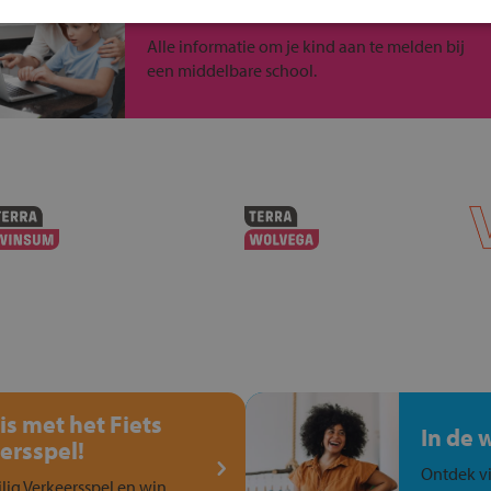
Inschrijven?
Alle informatie om je kind aan te melden bij
een middelbare school.
is met het Fiets
In de 
ersspel!
Ontdek vi
ilig Verkeersspel en win