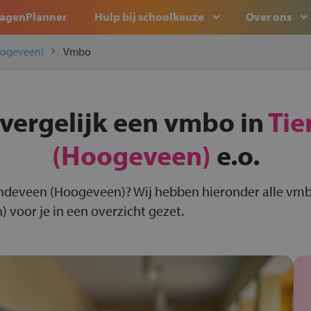
agenPlanner
Hulp bij schoolkeuze
Over ons
oogeveen)
Vmbo
 vergelijk een vmbo in
Tie
(Hoogeveen)
e.o.
endeveen (Hoogeveen)? Wij hebben hieronder alle vmb
voor je in een overzicht gezet.