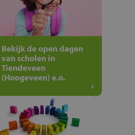
Bekijk de open dagen
van scholen in
Tiendeveen
(Hoogeveen) e.o.