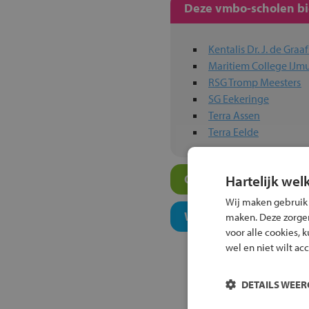
Deze vmbo-scholen bie
Kentalis Dr. J. de Gra
Maritiem College IJm
RSG Tromp Meesters
SG Eekeringe
Terra Assen
Terra Eelde
Overige vmbo-scholen
Hartelijk wel
Wij maken gebruik
Welk onderwijsconcept
maken. Deze zorgen 
voor alle cookies, 
wel en niet wilt ac
DETAILS WEE