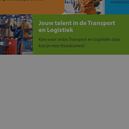
winkelvlo
Jouw talent in de Transport
en Logistiek
Kies voor vmbo Transport en logistiek: daar
kun je mee thuiskomen!