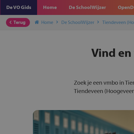
De VO Gids
Home
De SchoolWijzer
OpenD
Terug
Home
De SchoolWijzer
Tiendeveen (H
Vind en
Zoek je een vmbo in Ti
Tiendeveen (Hoogeveen) 