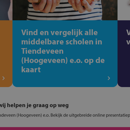
Vind en vergelijk alle
middelbare scholen in
Tiendeveen
(Hoogeveen) e.o. op de
kaart
, wij helpen je graag op weg
endeveen (Hoogeveen) e.o. Bekijk de uitgebreide online presentatie