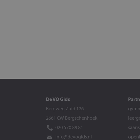
De VO Gids
Partn
Bergweg Zuid 126
gymna
2661 CW Bergschenhoek
leerg
020 570 89 81
saari
info@devogids.nl
openb