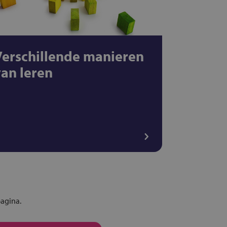
Verschillende manieren
van leren
pagina.