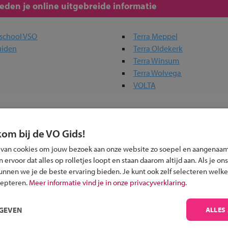
den je online uitgebreide informatie
afschool VSO
Terra Meppel
uiden
Terra Oldekerk
Terra Winsum
Terra Wolvega
VOLTA
 in jouw regio
kom bij de VO Gids!
 van cookies om jouw bezoek aan onze website zo soepel en aangenaam
 past bij jou?
ervoor dat alles op rolletjes loopt en staan daarom altijd aan. Als je ons
kunnen we je de beste ervaring bieden. Je kunt ook zelf selecteren welke
cepteren.
Meer informatie vind je in onze privacyverklaring.
RGEVEN
ALLES