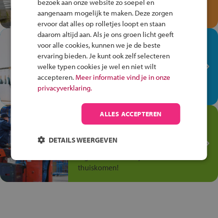
bezoek aan onze website zo soepel en
Speel het Fiets Veilig Verkeersspel
aangenaam mogelijk te maken. Deze zorgen
en win een Cortina-fiets!
ervoor dat alles op rolletjes loopt en staan
daarom altijd aan. Als je ons groen licht geeft
In de winkel ben je op je
voor alle cookies, kunnen we je de beste
plek!
ervaring bieden. Je kunt ook zelf selecteren
welke typen cookies je wel en niet wilt
Ontdek via het vmbo jouw talent
accepteren.
Meer informatie vind je in onze
op de winkelvloer, waar elke dag
privacyverklaring.
anders is!
ALLES ACCEPTEREN
Jouw talent in de
Transport en Logistiek
DETAILS WEERGEVEN
Kies voor vmbo Transport en
logistiek: daar kun je mee
thuiskomen!