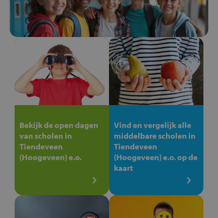
Bekijk de open dagen
Vind en vergelijk alle
van scholen in
middelbare scholen in
Tiendeveen
Tiendeveen
(Hoogeveen) e.o.
(Hoogeveen) e.o. op de
kaart