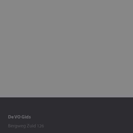
De VO Gids
Bergweg Zuid 126