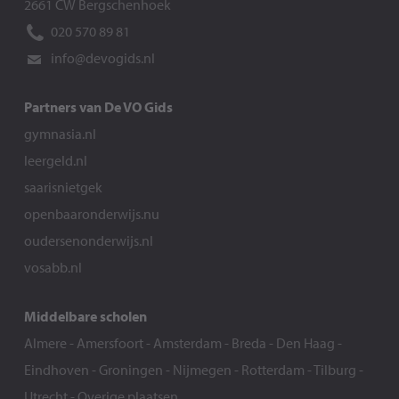
2661 CW Bergschenhoek
020 570 89 81
info@devogids.nl
Partners van De VO Gids
gymnasia.nl
leergeld.nl
saarisnietgek
openbaaronderwijs.nu
oudersenonderwijs.nl
vosabb.nl
Middelbare scholen
Almere
-
Amersfoort
-
Amsterdam
-
Breda
-
Den Haag
-
Eindhoven
-
Groningen
-
Nijmegen
-
Rotterdam
-
Tilburg
-
Utrecht
-
Overige plaatsen