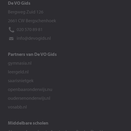
De VO Gids
Bergweg Zuid 126
2661 CW Bergschenhoek
020 570 89 81
info@devogids.nl
Partners van De VO Gids
gymnasia.nl
leergeld.nl
saarisnietgek
openbaaronderwijs.nu
oudersenonderwijs.nl
vosabb.nl
Middelbare scholen