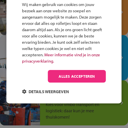
Fiets Veilig
Wij maken gebruik van cookies om jouw
Verkeersspel!
bezoek aan onze website zo soepel en
aangenaam mogelijk te maken. Deze zorgen
Speel het Fiets Veilig Verkeersspel
ervoor dat alles op rolletjes loopt en staan
en win een Cortina-fiets!
daarom altijd aan. Als je ons groen licht geeft
voor alle cookies, kunnen we je de beste
In de winkel ben je op je
ervaring bieden. Je kunt ook zelf selecteren
welke typen cookies je wel en niet wilt
plek!
accepteren.
Meer informatie vind je in onze
Ontdek via het vmbo jouw talent
privacyverklaring.
op de winkelvloer, waar elke dag
anders is!
ALLES ACCEPTEREN
Jouw talent in de
DETAILS WEERGEVEN
Transport en Logistiek
Kies voor vmbo Transport en
logistiek: daar kun je mee
thuiskomen!