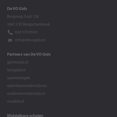
De VO Gids
Bergweg Zuid 126
2661 CW Bergschenhoek
020 570 89 81
info@devogids.nl
Partners van De VO Gids
gymnasia.nl
leergeld.nl
saarisnietgek
openbaaronderwijs.nu
oudersenonderwijs.nl
vosabb.nl
Middelbare scholen