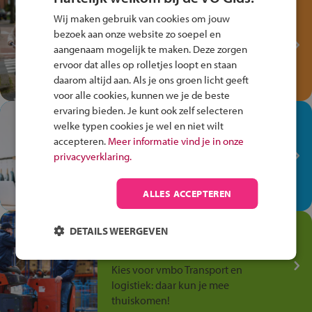
Test je kennis met het
Wij maken gebruik van cookies om jouw
Fiets Veilig
bezoek aan onze website zo soepel en
Verkeersspel!
aangenaam mogelijk te maken. Deze zorgen
ervoor dat alles op rolletjes loopt en staan
Speel het Fiets Veilig Verkeersspel
daarom altijd aan. Als je ons groen licht geeft
en win een Cortina-fiets!
voor alle cookies, kunnen we je de beste
ervaring bieden. Je kunt ook zelf selecteren
In de winkel ben je op je
welke typen cookies je wel en niet wilt
plek!
accepteren.
Meer informatie vind je in onze
privacyverklaring.
Ontdek via het vmbo jouw talent
op de winkelvloer, waar elke dag
anders is!
ALLES ACCEPTEREN
Jouw talent in de
DETAILS WEERGEVEN
Transport en Logistiek
Kies voor vmbo Transport en
logistiek: daar kun je mee
thuiskomen!