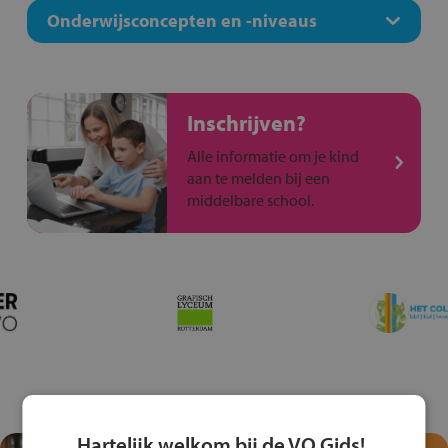
Onderwijsconcepten en -niveaus
Inschrijven?
Alle informatie om je kind
aan te melden bij een
middelbare school.
Hartelijk welkom bij de VO Gids!