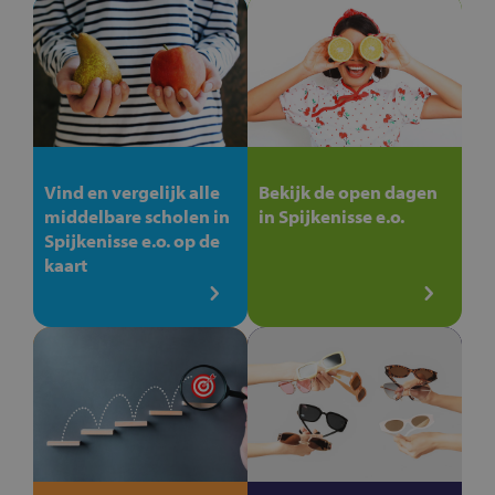
Vind en vergelijk alle
Bekijk de open dagen
middelbare scholen in
in Spijkenisse e.o.
Spijkenisse e.o. op de
kaart