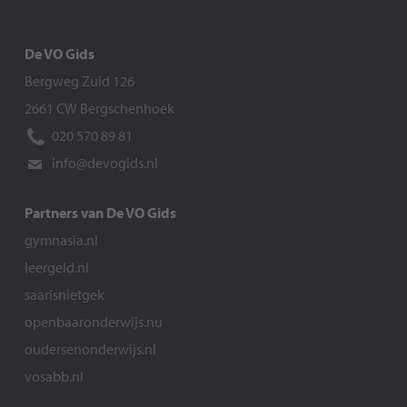
De VO Gids
Bergweg Zuid 126
2661 CW Bergschenhoek
020 570 89 81
info@devogids.nl
Partners van De VO Gids
gymnasia.nl
leergeld.nl
saarisnietgek
openbaaronderwijs.nu
oudersenonderwijs.nl
vosabb.nl