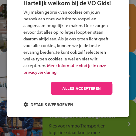
Hartelijk welkom bij de VO Gids!
Test je kennis met het
Wij maken gebruik van cookies om jouw
Fiets Veilig
bezoek aan onze website zo soepel en
Verkeersspel!
aangenaam mogelijk te maken. Deze zorgen
ervoor dat alles op rolletjes loopt en staan
Speel het Fiets Veilig Verkeersspel
daarom altijd aan. Als je ons groen licht geeft
en win een Cortina-fiets!
voor alle cookies, kunnen we je de beste
ervaring bieden. Je kunt ook zelf selecteren
welke typen cookies je wel en niet wilt
In de winkel ben je op je
accepteren.
Meer informatie vind je in onze
plek!
privacyverklaring.
Ontdek via het vmbo jouw talent
op de winkelvloer, waar elke dag
ALLES ACCEPTEREN
anders is!
DETAILS WEERGEVEN
Jouw talent in de
Transport en Logistiek
Kies voor vmbo Transport en
logistiek: daar kun je mee