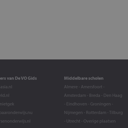
ers van De VO Gids
Middelbare scholen
sia.nl
Almere
-
Amersfoort
-
eld.nl
Amsterdam
-
Breda
-
Den Haag
snietgek
-
Eindhoven
-
Groningen
-
aaronderwijs.nu
Nijmegen
-
Rotterdam
-
Tilburg
senonderwijs.nl
-
Utrecht
-
Overige plaatsen