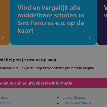
Vind en vergelijk alle
middelbare scholen in
Sint Pancras e.o. op de
kaart
, wij helpen je graag op weg
t Pancras e.o. Bekijk de uitgebreide online presentatiepagina.
den je online uitgebreide informatie
school
Luzac Alkmaar
enschap
OSG Willem Blaeu