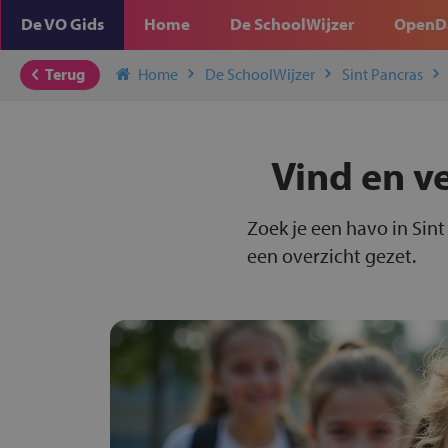
De VO Gids
Home
De SchoolWijzer
OpenD
Terug
Home
De SchoolWijzer
Sint Pancras
Vind en v
Zoek je een havo in Sint
een overzicht gezet.