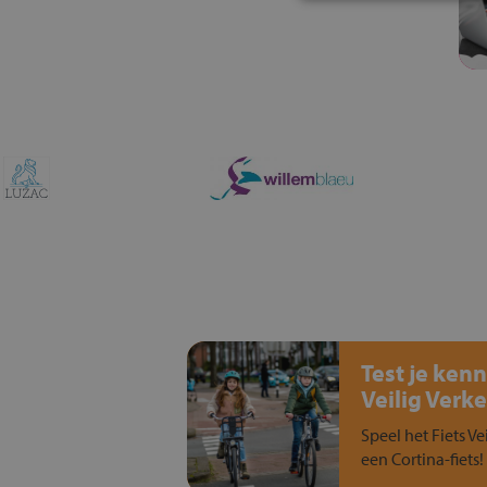
Test je kenn
Veilig Verke
Speel het Fiets Ve
een Cortina-fiets!