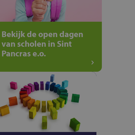
Bekijk de open dagen
van scholen in Sint
Pancras e.o.