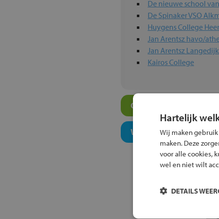
De nieuwe school va
De Spinaker VSO Alk
Huygens College Hee
Jan Arentsz havo/at
Jan Arentsz Langedijk
Kairos College
Overige havo-scholen 
Hartelijk wel
Welk onderwijsconcept
Wij maken gebruik
maken. Deze zorgen 
voor alle cookies, 
wel en niet wilt ac
DETAILS WEE