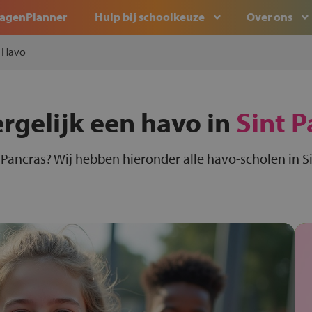
agenPlanner
Hulp bij schoolkeuze
Over ons
Havo
ergelijk een havo in
Sint P
 Pancras? Wij hebben hieronder alle havo-scholen in Si