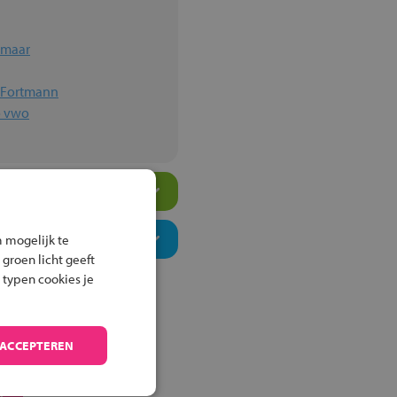
kmaar
n Fortmann
o vwo
 mogelijk te
 groen licht geeft
 typen cookies je
 ACCEPTEREN