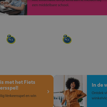
een middelbare school.
is met het Fiets
In de 
ersspel!
Ontdek vi
ilig Verkeersspel en win
winkelvlo