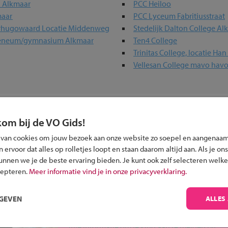
n Alkmaar
PCC Heiloo
maar
PCC Lyceum Fabritiusstraat
rhugowaard Locatie Middenweg
Stedelijk Dalton College Al
heneum/gymnasium Alkmaar
Ten4 College
Trinitas College, locatie Ha
Vellesan College mavo hav
in jouw regio
kom bij de VO Gids!
 past bij jou?
 van cookies om jouw bezoek aan onze website zo soepel en aangenaam
ervoor dat alles op rolletjes loopt en staan daarom altijd aan. Als je ons
kunnen we je de beste ervaring bieden. Je kunt ook zelf selecteren welke
cepteren.
Meer informatie vind je in onze privacyverklaring.
RGEVEN
ALLES
Inschrijven?
Alle informatie om je kind aan te melden bij