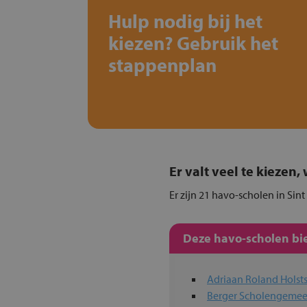
Hulp nodig bij het
kiezen? Gebruik het
stappenplan
Er valt veel te kiezen
Er zijn 21 havo-scholen in Sin
Deze havo-scholen bie
Adriaan Roland Holst
Berger Scholengeme