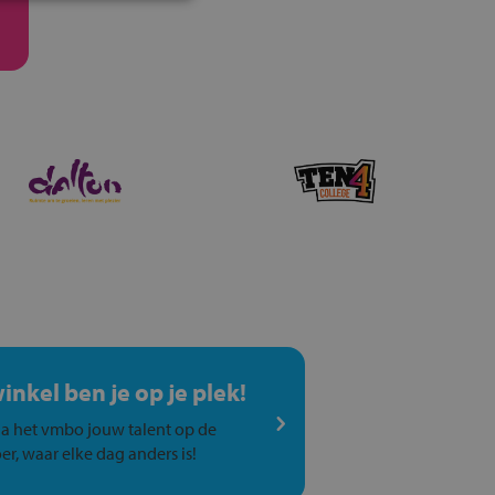
winkel ben je op je plek!
a het vmbo jouw talent op de
er, waar elke dag anders is!