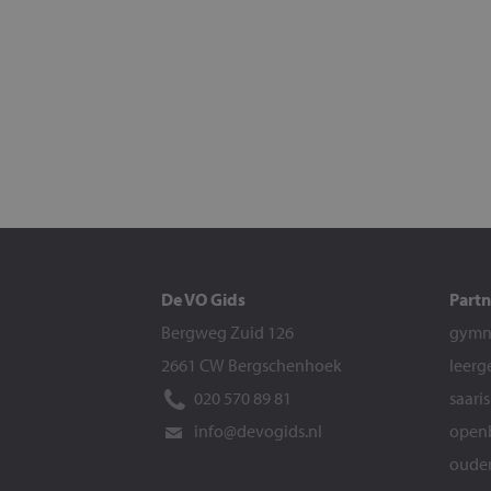
De VO Gids
Partn
Bergweg Zuid 126
gymna
2661 CW Bergschenhoek
leerg
020 570 89 81
saari
info@devogids.nl
openb
ouder